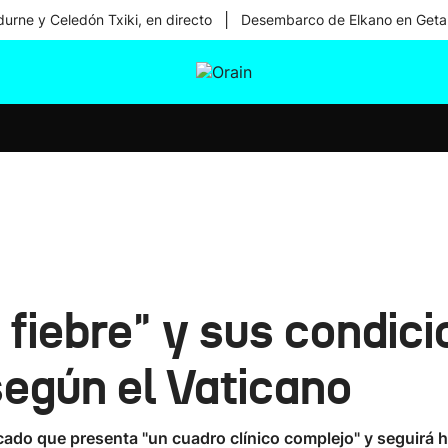
|
urne y Celedón Txiki, en directo
Desembarco de Elkano en Geta
tura
Ikusmiran
Egural
Salud
Tecnología
 fiebre" y sus condic
según el Vaticano
cado que presenta "un cuadro clínico complejo" y seguirá h