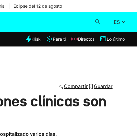
|
ria
Eclipse del 12 de agosto
ES
dia
Klisk
Para ti
Directos
Lo último
Klisk
Directos
Para ti
Compartir
Guardar
iones clínicas son
Lo último
ospitalizado varios días.