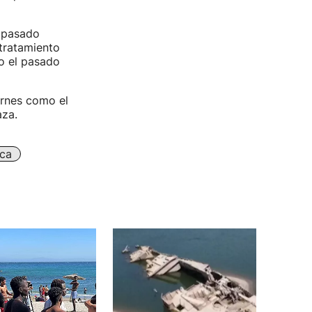
a pasado
 tratamiento
do el pasado
ernes como el
aza.
ica