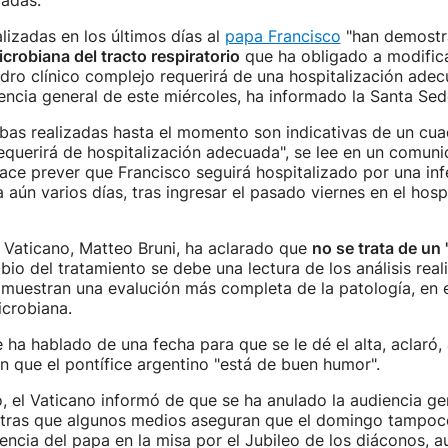
zadas.
lizadas en los últimos días al
papa Francisco
"han demostr
icrobiana del tracto respiratorio
que ha obligado a modific
uadro clínico complejo requerirá de una hospitalización ade
encia general de este miércoles, ha informado la Santa Sed
bas realizadas hasta el momento son indicativas de un cuad
querirá de hospitalización adecuada", se lee en un comuni
ace prever que Francisco seguirá hospitalizado por una inf
a aún varios días, tras ingresar el pasado viernes en el hosp
 Vaticano, Matteo Bruni, ha aclarado que
no se trata de un
bio del tratamiento se debe una lectura de los análisis real
muestran una evalución más completa de la patología, en 
icrobiana.
e ha hablado de una fecha para que se le dé el alta, aclaró,
 que el pontífice argentino "está de buen humor".
 el Vaticano informó de que se ha anulado la audiencia ge
ntras que algunos medios aseguran que el domingo tampoco
sencia del papa en la misa por el Jubileo de los diáconos, 