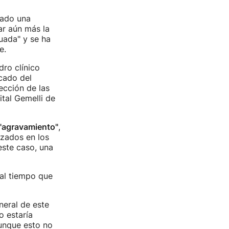
ado una
ar aún más la
cuada" y se ha
e.
ro clínico
cado del
ección de las
ital Gemelli de
 "agravamiento"
,
izados en los
este caso, una
 al tiempo que
neral de este
 estaría
aunque esto no