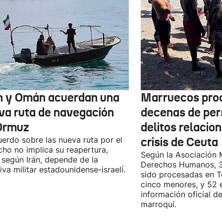
n y Omán acuerdan una
Marruecos pro
va ruta de navegación
decenas de per
Ormuz
delitos relacio
uerdo sobre las nueva ruta por el
crisis de Ceuta
cho no implica su reapertura,
Según la Asociación 
 según Irán, depende de la
Derechos Humanos, 3
iva militar estadounidense-israelí.
sido procesadas en Te
cinco menores, y 52 
información oficial d
marroquí.