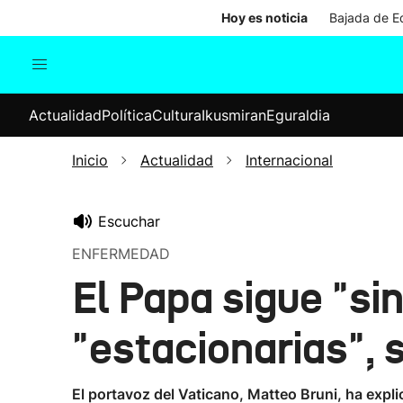
Hoy es noticia
Bajada de Ed
Actualidad
Política
Cul
Actualidad
Política
Cultura
Ikusmiran
Eguraldia
Sociedad
Elecciones
Economía
Inicio
Actualidad
Internacional
Internacional
Escuchar
ENFERMEDAD
El Papa sigue "sin
"estacionarias", 
El portavoz del Vaticano, Matteo Bruni, ha expli