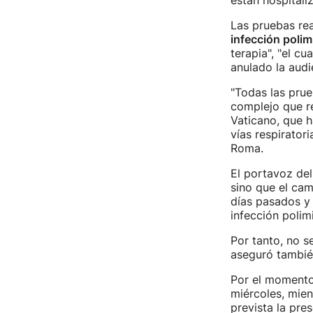
están hospitali
Las pruebas rea
infección polim
terapia", "el c
anulado la audi
"Todas las prue
complejo que re
Vaticano, que h
vías respiratori
Roma.
El portavoz del
sino que el cam
días pasados y 
infección polim
Por tanto, no s
aseguró también
Por el momento,
miércoles, mie
prevista la pre