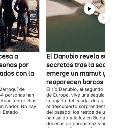
cesa a
El Danubio revela sus
sonas por
secretos tras la sequía:
nados con la
emerge un mamut y
reaparecen barcos nazis
Marroquí de
El río Danubio, el segundo más largo
4 personas han
de Europa, vive una sequía histórica 
tuán, entre ellas
la bajada del caudal de agua ha deja
en Nador. No hay
al descubierto sorprendentes vestigi
el Estado
del pasado: los restos de un mamut
han salido a la luz en Bulgaria y
decenas de barcos nazis hundidos