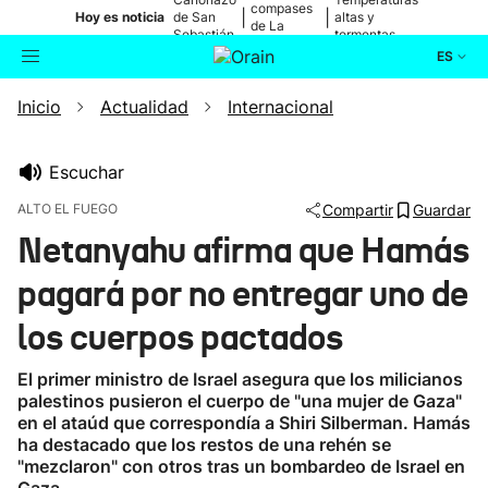
compases
|
|
Hoy es noticia
de San
altas y
de La
Sebastián
tormentas
Blanca
ES
Inicio
Actualidad
Internacional
Actualidad
Buscador
Política
Escuchar
ALTO EL FUEGO
Compartir
Guardar
Cultura
Netanyahu afirma que Hamás
pagará por no entregar uno de
Ikusmiran
los cuerpos pactados
Eguraldia
El primer ministro de Israel asegura que los milicianos
palestinos pusieron el cuerpo de "una mujer de Gaza"
en el ataúd que correspondía a Shiri Silberman. Hamás
ha destacado que los restos de una rehén se
"mezclaron" con otros tras un bombardeo de Israel en