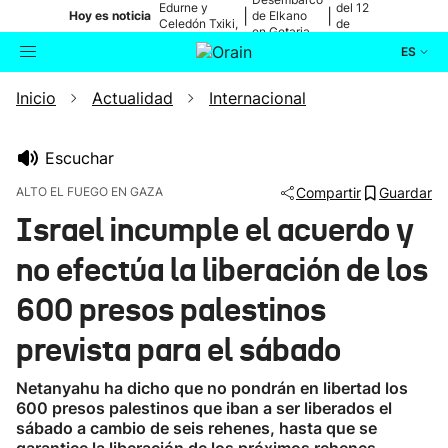
Edurne y
del 12
|
|
Hoy es noticia
de Elkano
Celedón Txiki,
de
en Getaria
en directo
agosto
ES
Inicio
Actualidad
Internacional
Actualidad
Buscador
Política
Escuchar
ALTO EL FUEGO EN GAZA
Compartir
Guardar
Cultura
Israel incumple el acuerdo y
no efectúa la liberación de los
Ikusmiran
600 presos palestinos
Eguraldia
prevista para el sábado
Netanyahu ha dicho que no pondrán en libertad los
600 presos palestinos que iban a ser liberados el
sábado a cambio de seis rehenes, hasta que se