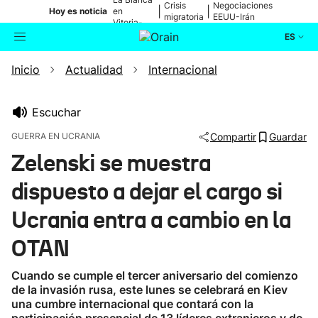
Crisis
Negociaciones
|
|
Hoy es noticia
en
migratoria
EEUU-Irán
Vitoria-
Gasteiz
ES
Inicio
Actualidad
Internacional
Actualidad
Buscador
Política
Escuchar
GUERRA EN UCRANIA
Compartir
Guardar
Cultura
Zelenski se muestra
dispuesto a dejar el cargo si
Ikusmiran
Ucrania entra a cambio en la
Eguraldia
OTAN
Cuando se cumple el tercer aniversario del comienzo
de la invasión rusa, este lunes se celebrará en Kiev
una cumbre internacional que contará con la