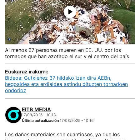
Al menos 37 personas mueren en EE. UU. por los
tornados que han azotado el sur y el centro del país
Euskaraz irakurri:
Bideoa: Gutxienez 37 hildako izan dira AEBn,
hegoaldea eta erdialdea astindu dituzten tornadoen
ondorioz
EITB MEDIA
17/03/2025 - 10:18
Última actualización
17/03/2025 - 10:16
Los daños materiales son cuantiosos, ya que los