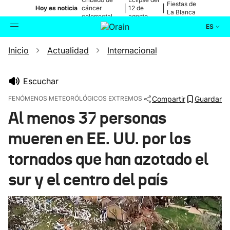
Fiestas de
|
|
Hoy es noticia
cáncer
12 de
La Blanca
colorrectal
agosto
ES
Inicio
Actualidad
Internacional
Actualidad
Buscador
Política
Escuchar
FENÓMENOS METEORÓLÓGICOS EXTREMOS
Compartir
Guardar
Cultura
Al menos 37 personas
mueren en EE. UU. por los
Ikusmiran
tornados que han azotado el
Eguraldia
sur y el centro del país