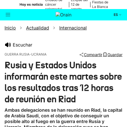
Fiestas de
|
|
Hoy es noticia
cáncer
12 de
La Blanca
colorrectal
agosto
ES
Inicio
Actualidad
Internacional
Actualidad
Buscador
Política
Escuchar
GUERRA RUSIA-UCRANIA
Compartir
Guardar
Cultura
Rusia y Estados Unidos
informarán este martes sobre
Ikusmiran
los resultados tras 12 horas
Eguraldia
de reunión en Riad
Ambas delegaciones se han reunido en Riad, la capital
de Arabia Saudi, con el objetivo de conseguir un
posible alto al fuego en la guerra entre Rusia y