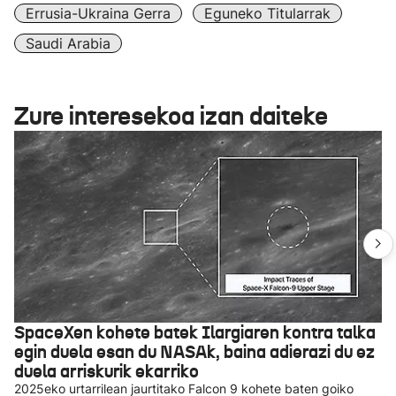
Errusia-Ukraina Gerra
Eguneko Titularrak
Saudi Arabia
Zure interesekoa izan daiteke
SpaceXen kohete batek Ilargiaren kontra talka
egin duela esan du NASAk, baina adierazi du ez
duela arriskurik ekarriko
2025eko urtarrilean jaurtitako Falcon 9 kohete baten goiko