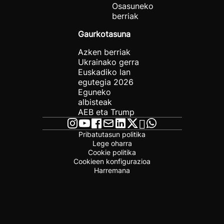
Osasuneko
berriak
Gaurkotasuna
Azken berriak
Ukrainako gerra
Euskadiko lan
egutegia 2026
Eguneko
albisteak
AEB eta Trump
Pribatutasun politika
Lege oharra
Cookie politika
Cookieen konfigurazioa
Harremana