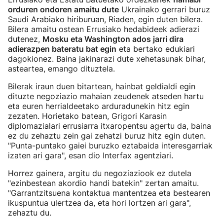
orduren ondoren amaitu dute
Ukrainako gerrari buruz
Saudi Arabiako hiriburuan, Riaden, egin duten bilera.
Bilera amaitu ostean Errusiako hedabideek adierazi
dutenez,
Mosku eta Washington ados jarri dira
adierazpen bateratu bat egin
eta bertako edukiari
dagokionez. Baina jakinarazi dute xehetasunak bihar,
asteartea, emango dituztela.
Bilerak iraun duen bitartean, hainbat geldialdi egin
dituzte negoziazio mahaian zeudenek atseden hartu
eta euren herrialdeetako arduradunekin hitz egin
zezaten. Horietako batean, Grigori Karasin
diplomazialari errusiarra itxaropentsu agertu da, baina
ez du zehaztu zein gai zehatzi buruz hitz egin duten.
"Punta-puntako gaiei buruzko eztabaida interesgarriak
izaten ari gara", esan dio Interfax agentziari.
Horrez gainera, argitu du negoziaziook ez dutela
"ezinbestean akordio handi batekin" zertan amaitu.
"Garrantzitsuena kontaktua mantentzea eta bestearen
ikuspuntua ulertzea da, eta hori lortzen ari gara",
zehaztu du.