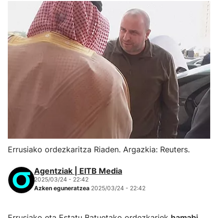
Errusiako ordezkaritza Riaden. Argazkia: Reuters.
Agentziak | EITB Media
2025/03/24 - 22:42
Azken eguneratzea
2025/03/24 - 22:42
Errusiako eta Estatu Batuetako ordezkariek
hamabi