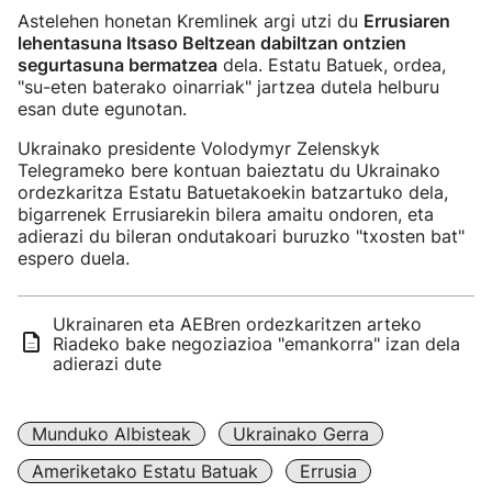
Astelehen honetan Kremlinek argi utzi du
Errusiaren
lehentasuna Itsaso Beltzean dabiltzan ontzien
segurtasuna bermatzea
dela. Estatu Batuek, ordea,
"su-eten baterako oinarriak" jartzea dutela helburu
esan dute egunotan.
Ukrainako presidente Volodymyr Zelenskyk
Telegrameko bere kontuan baieztatu du Ukrainako
ordezkaritza Estatu Batuetakoekin batzartuko dela,
bigarrenek Errusiarekin bilera amaitu ondoren, eta
adierazi du bileran ondutakoari buruzko "txosten bat"
espero duela.
Ukrainaren eta AEBren ordezkaritzen arteko
Riadeko bake negoziazioa "emankorra" izan dela
adierazi dute
Munduko Albisteak
Ukrainako Gerra
Ameriketako Estatu Batuak
Errusia