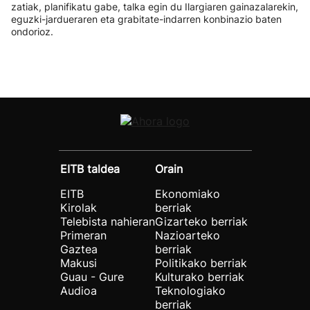
zatiak, planifikatu gabe, talka egin du Ilargiaren gainazalarekin,
eguzki-jardueraren eta grabitate-indarren konbinazio baten
ondorioz.
EITB taldea
Orain
EITB
Ekonomiako
Kirolak
berriak
Telebista nahieran
Gizarteko berriak
Primeran
Nazioarteko
Gaztea
berriak
Makusi
Politikako berriak
Guau - Gure
Kulturako berriak
Audioa
Teknologiako
berriak