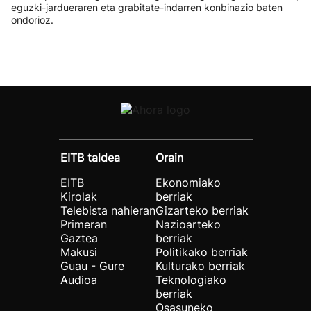
eguzki-jardueraren eta grabitate-indarren konbinazio baten
ondorioz.
EITB taldea
Orain
EITB
Ekonomiako
Kirolak
berriak
Telebista nahieran
Gizarteko berriak
Primeran
Nazioarteko
Gaztea
berriak
Makusi
Politikako berriak
Guau - Gure
Kulturako berriak
Audioa
Teknologiako
berriak
Osasuneko