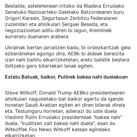
Bestalde, astelehenean iritsiko da Riadera Errusiako
Senatuko Nazioarteko Gaietako Batzordearen buru
Grigori Karasin, Segurtasun Zerbitzu Federalaren
zuzendari eta aholkulari Serguei Beseda, eta
negoziazioetan aditu diren bi lagun, Kremlinek
aurreratu duenaren arabera.
Ukrainak bertan jarraitzen badu, bi ordezkaritzak gela
ezberdinetan egongo dira, AEBk bi aldeak bereizita
izan nahi baititu elkarrizketetan, areto batetik bestera
ibiltzeko gero bitartekari lanak egiten.
Estatu Batuak, baikor, Putinek bakea nahi duelakoan
Steve Witkoff, Donald Trump AEBko presidentearen
aholkulari nagusietako bat baikor agertu da igande
honetan Saudi Arabian egiten ari diren bilerak direla
eta. Testuinguru horretan, adierazi du uste duela
Vladimir Putin Errusiako presidenteak "bakea nahi"
duela. "Iruditzen zait bakea nahi duela", esan du
Witkoffek Fox News Witkoff katean egindako
elkarrizketan.