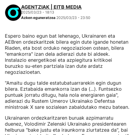
AGENTZIAK | EITB MEDIA
2025/03/23 - 18:13
Azken eguneratzea
2025/03/23 - 23:50
Espero baino egun bat lehenago, Ukrainaren eta
AEBren ordezkaritzek bilera egin dute igande honetan
Riaden, eta bost orduko negoziazioen ostean, bilera
"emankorra" izan dela adierazi dute bi aldeek.
Instalazio energetikoei eta azpiegitura kritikoei
buruzko su-eten partziala izan dute ardatz
negoziazioetan.
"Amaitu dugu talde estatubatuarrarekin egin dugun
bilera. Eztabaida emankorra izan da (...). Funtsezko
puntuak jorratu ditugu, hala nola energiaren gaia",
adierazi du Rustem Umerov Ukrainako Defentsa
ministroak X sare sozialean zabaldutako mezu batean.
Ukrainaren ordezkaritzaren buruak azpimarratu
duenez, Volodimir Zelenski Ukrainako presidentearen
helburua "bake justu eta iraunkorra ziurtatzea da", bai