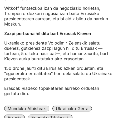
Witkoff funtsezkoa izan da negoziazio horietan,
Trumpen ordezkari nagusia izan baita Errusiako
presidentearen aurrean, eta bi aldiz bildu da harekin
Moskun.
Zazpi pertsona hil ditu bart Errusiak Kieven
Ukraniako presidente Volodimir Zelenskik salatu
duenez, gutxienez zazpi lagun hil ditu Errusiak —
tartean, 5 urteko haur bat—, eta hamar zauritu, bart
Kieven aurka burututako aire-erasoetan.
150 drone jaurti ditu Errusiak azken orduetan, eta
"eguneroko errealitatea" hori dela salatu du Ukrainako
presidenteak.
Erasoak Riadeko topaketaren aurreko orduetan
gertatu dira.
Munduko Albisteak
Ukrainako Gerra
Errusia
Eguneko Titularrak