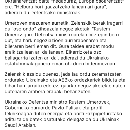
Ukrainarentzat baita "hedaduraz, Europa osoarentzat"
ere. "Helburu hori gauzatzeko lanean ari gara",
adierazi du Defentsako ministroak.
Umeroven mezuaren aurretik, Zelenskik berak iragarri
du "oso ondo" zihoazela negoziaketak. "Rustem
Umerov gure Defentsa ministroarekin hitz egin berri
dut, eta hark negoziazioen aurrerapenaren eta
bileraren berri eman dit. Gure taldea erabat modu
eraikitzailean ari da lanean. Elkarrizketa oso
baliagarria izaten ari da", adierazi du Ukrainako
estatuburuak gauero eman ohi duen bideomezuan.
Zelenskik azaldu duenez, jada lau ordu zeramatzaten
ordurako Ukrainako eta AEBko ordezkariek bilduta eta
bihar han jarraitu edo ez, gaurko negoziaketek ematen
dutenaren arabera erabaki behar zuten.
Ukrainako Defentsa ministro Rustem Umerovek,
Gobernuko buruorde Pavlo Palisak eta profil
teknikoagoa duten energia eta portu-azpigieturetako
aditu talde batek osatutako delegazioa du Ukrainak
Saudi Arabian.