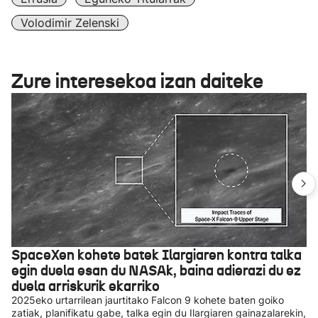
Volodimir Zelenski
Zure interesekoa izan daiteke
SpaceXen kohete batek Ilargiaren kontra talka
egin duela esan du NASAk, baina adierazi du ez
duela arriskurik ekarriko
2025eko urtarrilean jaurtitako Falcon 9 kohete baten goiko
zatiak, planifikatu gabe, talka egin du Ilargiaren gainazalarekin,