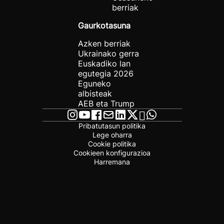
berriak
Gaurkotasuna
Azken berriak
Ukrainako gerra
Euskadiko lan
egutegia 2026
Eguneko
albisteak
AEB eta Trump
Pribatutasun politika
Lege oharra
Cookie politika
Cookieen konfigurazioa
Harremana