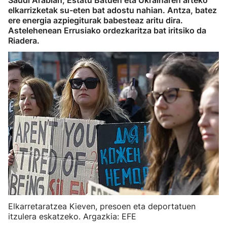
Saudi Arabian, Estatu Batuen eta Ukrainaren arteko
elkarrizketak su-eten bat adostu nahian. Antza, batez
ere energia azpiegiturak babesteaz aritu dira.
Astelehenean Errusiako ordezkaritza bat iritsiko da
Riadera.
Elkarretaratzea Kieven, presoen eta deportatuen
itzulera eskatzeko. Argazkia: EFE