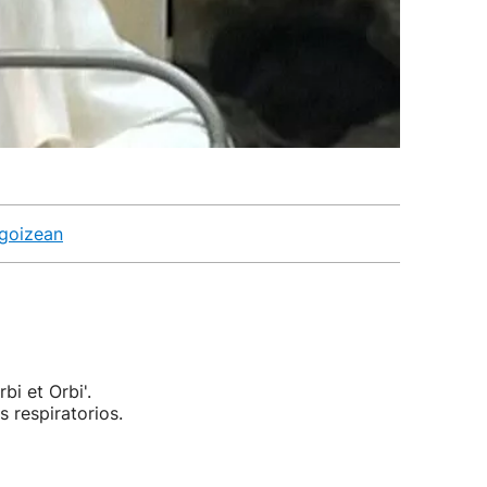
 goizean
bi et Orbi'.
 respiratorios.