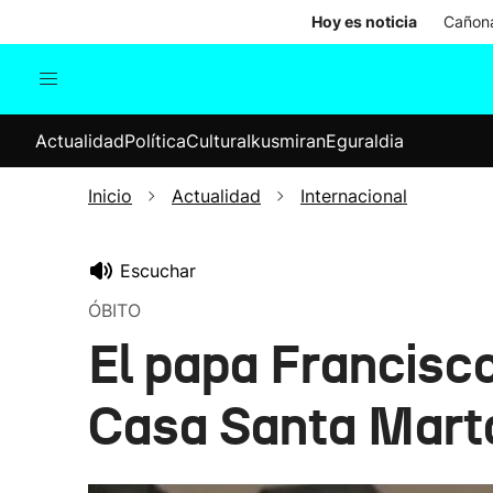
Hoy es noticia
Cañona
Actualidad
Política
Cul
Actualidad
Política
Cultura
Ikusmiran
Eguraldia
Sociedad
Elecciones
Economía
Inicio
Actualidad
Internacional
Internacional
Escuchar
ÓBITO
El papa Francisco
Casa Santa Marta