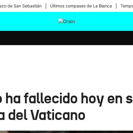
|
|
zo de San Sebastián
Últimos compases de La Blanca
Temper
tura
Ikusmiran
Egural
Salud
Tecnología
 ha fallecido hoy en s
 del Vaticano