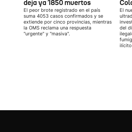
deja ya 1850 muertos
Col
El peor brote registrado en el país
El nu
suma 4053 casos confirmados y se
ultra
extiende por cinco provincias, mientras
inves
la OMS reclama una respuesta
del d
"urgente" y "masiva".
ilega
fumig
ilícito