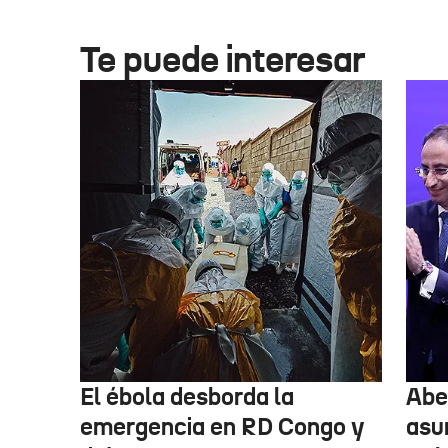
Te puede interesar
El ébola desborda la
Abel
emergencia en RD Congo y
asu