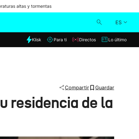
aturas altas y tormentas
ES
dia
Klisk
Para ti
Directos
Lo último
Klisk
Directos
Para ti
Compartir
Guardar
u residencia de la
Lo último