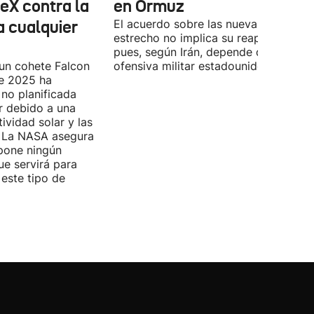
eX contra la
en Ormuz
a cualquier
El acuerdo sobre las nueva ruta por e
estrecho no implica su reapertura,
pues, según Irán, depende de la
 un cohete Falcon
ofensiva militar estadounidense-israel
de 2025 ha
no planificada
ar debido a una
ividad solar y las
s. La NASA asegura
pone ningún
ue servirá para
 este tipo de