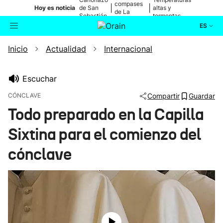
compases
|
|
Hoy es noticia
de San
altas y
de La
Sebastián
tormentas
Blanca
ES
Inicio
Actualidad
Internacional
Actualidad
Buscador
Política
Escuchar
CÓNCLAVE
Compartir
Guardar
Cultura
Todo preparado en la Capilla
Sixtina para el comienzo del
Ikusmiran
cónclave
Eguraldia