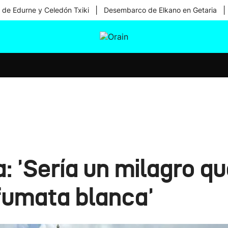
|
|
 de Edurne y Celedón Txiki
Desembarco de Elkano en Getaria
tura
Ikusmiran
Egural
Salud
Tecnología
: 'Sería un milagro qu
fumata blanca'