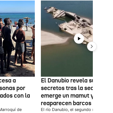
cesa a
El Danubio revela sus
sonas por
secretos tras la sequía:
nados con la
emerge un mamut y
reaparecen barcos nazis
Marroquí de
El río Danubio, el segundo más largo