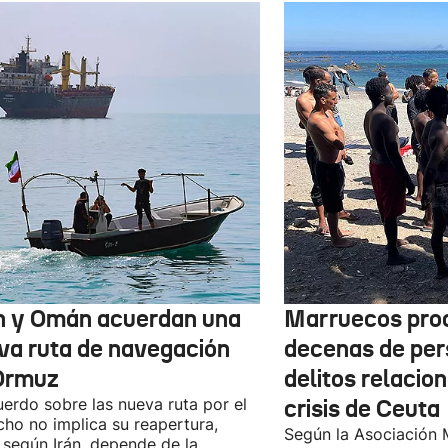
n y Omán acuerdan una
Marruecos pro
va ruta de navegación
decenas de per
Ormuz
delitos relacio
uerdo sobre las nueva ruta por el
crisis de Ceuta
cho no implica su reapertura,
Según la Asociación 
 según Irán, depende de la