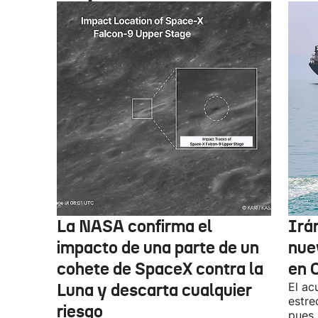
La NASA confirma el
Irá
impacto de una parte de un
nue
cohete de SpaceX contra la
en 
Luna y descarta cualquier
El ac
estre
riesgo
pues,