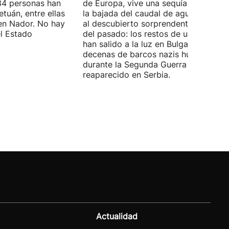
4 personas han
de Europa, vive una sequía histórica 
tuán, entre ellas
la bajada del caudal de agua ha deja
en Nador. No hay
al descubierto sorprendentes vestigi
el Estado
del pasado: los restos de un mamut
han salido a la luz en Bulgaria y
decenas de barcos nazis hundidos
durante la Segunda Guerra Mundial h
reaparecido en Serbia.
Actualidad