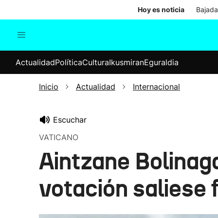
Hoy es noticia
Bajada
Actualidad
Política
Cul
Actualidad
Política
Cultura
Ikusmiran
Eguraldia
Sociedad
Elecciones
Economía
Inicio
Actualidad
Internacional
Internacional
Escuchar
VATICANO
Aintzane Bolinaga
votación saliese 