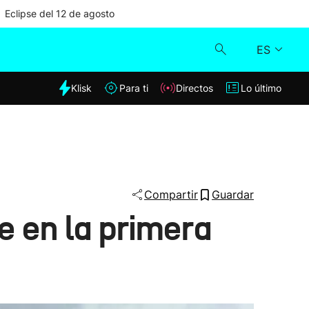
Eclipse del 12 de agosto
ES
dia
Klisk
Para ti
Directos
Lo último
Klisk
Directos
Para ti
Compartir
Guardar
e en la primera
Lo último