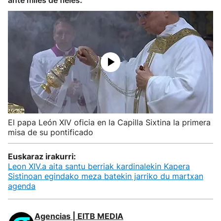
ante miles de fieles.
El papa León XIV oficia en la Capilla Sixtina la primera
misa de su pontificado
Euskaraz irakurri:
Leon XIV.a aita santu berriak kardinalekin Kapera
Sistinoan egindako meza batekin jarriko du martxan
agenda
Agencias | EITB MEDIA