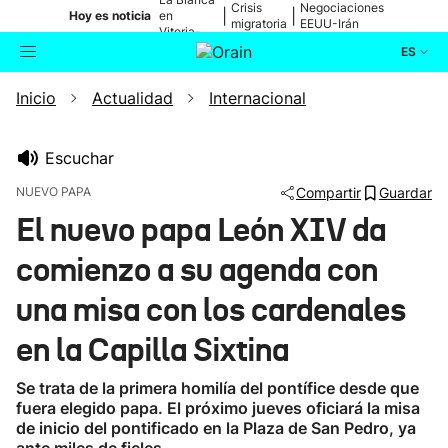
Crisis
Negociaciones
|
|
Hoy es noticia
en
migratoria
EEUU-Irán
Vitoria-
Gasteiz
ES
Inicio
Actualidad
Internacional
Actualidad
Buscador
Política
Escuchar
NUEVO PAPA
Compartir
Guardar
Cultura
El nuevo papa León XIV da
comienzo a su agenda con
Ikusmiran
una misa con los cardenales
Eguraldia
en la Capilla Sixtina
Se trata de la primera homilía del pontífice desde que
fuera elegido papa. El próximo jueves oficiará la misa
de inicio del pontificado en la Plaza de San Pedro, ya