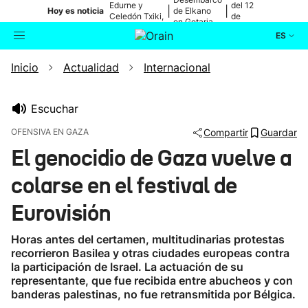
Edurne y
del 12
|
|
Hoy es noticia
de Elkano
Celedón Txiki,
de
en Getaria
en directo
agosto
ES
Inicio
Actualidad
Internacional
Actualidad
Buscador
Política
Escuchar
OFENSIVA EN GAZA
Compartir
Guardar
Cultura
El genocidio de Gaza vuelve a
colarse en el festival de
Ikusmiran
Eurovisión
Eguraldia
Horas antes del certamen, multitudinarias protestas
recorrieron Basilea y otras ciudades europeas contra
la participación de Israel. La actuación de su
representante, que fue recibida entre abucheos y con
banderas palestinas, no fue retransmitida por Bélgica.