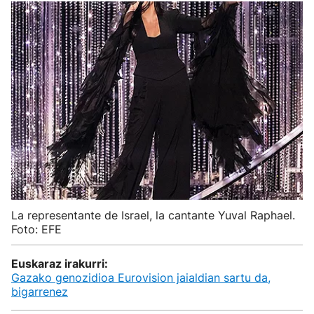
La representante de Israel, la cantante Yuval Raphael.
Foto: EFE
Euskaraz irakurri:
Gazako genozidioa Eurovision jaialdian sartu da,
bigarrenez