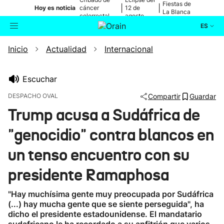
Fiestas de
|
|
Hoy es noticia
cáncer
12 de
La Blanca
colorrectal
agosto
ES
Inicio
Actualidad
Internacional
Actualidad
Buscador
Política
Escuchar
DESPACHO OVAL
Compartir
Guardar
Cultura
Trump acusa a Sudáfrica de
"genocidio" contra blancos en
Ikusmiran
un tenso encuentro con su
Eguraldia
presidente Ramaphosa
"Hay muchísima gente muy preocupada por Sudáfrica
(...) hay mucha gente que se siente perseguida", ha
dicho el presidente estadounidense. El mandatario