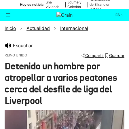
una
Edurne y
|
|
Hoy es noticia
de Elkano en
vivienda
Celedón
Getaria
de Bilbao
Txiki
ES
Inicio
Actualidad
Internacional
Actualidad
Buscador
Política
Escuchar
REINO UNIDO
Compartir
Guardar
Cultura
Detenido un hombre por
atropellar a varios peatones
Ikusmiran
cerca del desfile de liga del
Eguraldia
Liverpool