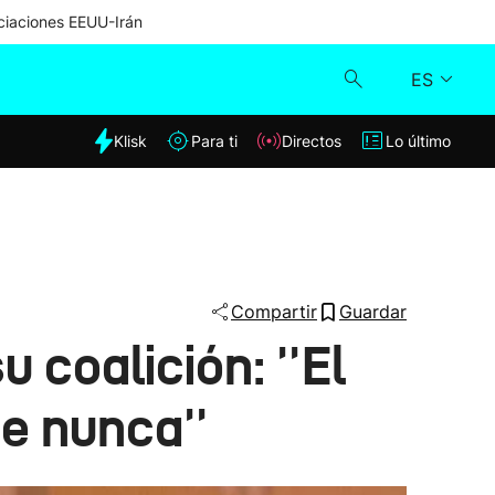
iaciones EEUU-Irán
ES
dia
Klisk
Para ti
Directos
Lo último
Klisk
Directos
Para ti
Compartir
Guardar
 coalición: ''El
Lo último
e nunca''