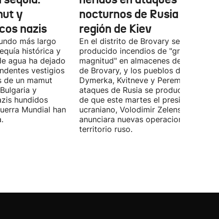
ut y
nocturnos de Rusia sobre l
cos nazis
región de Kiev
gundo más largo
En el distrito de Brovary se han
equía histórica y
producido incendios de "gran
 de agua ha dejado
magnitud" en almacenes de la ciudad
ndentes vestigios
de Brovary, y los pueblos de Velyka
os de un mamut
Dymerka, Kvitneve y Peremoga. Los
 Bulgaria y
ataques de Rusia se producen despu
zis hundidos
de que este martes el presidente
uerra Mundial han
ucraniano, Volodimir Zelenski,
.
anunciara nuevas operaciones contra
territorio ruso.