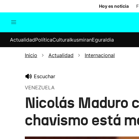
Hoy es noticia
F
Actualidad
Política
Cul
Actualidad
Política
Cultura
Ikusmiran
Eguraldia
Sociedad
Elecciones
Economía
Inicio
Actualidad
Internacional
Internacional
Escuchar
VENEZUELA
Nicolás Maduro cel
chavismo está má