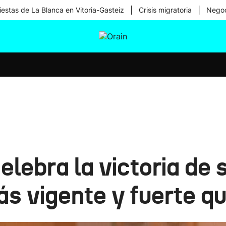
|
|
iestas de La Blanca en Vitoria-Gasteiz
Crisis migratoria
Negoc
tura
Ikusmiran
Egural
Salud
Tecnología
ebra la victoria de su
s vigente y fuerte qu