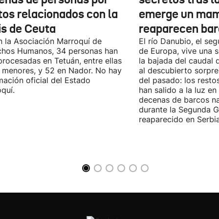
tos relacionados con la
emerge un mam
is de Ceuta
reaparecen bar
 la Asociación Marroquí de
El río Danubio, el se
chos Humanos, 34 personas han
de Europa, vive una s
procesadas en Tetuán, entre ellas
la bajada del caudal
 menores, y 52 en Nador. No hay
al descubierto sorpre
mación oficial del Estado
del pasado: los rest
quí.
han salido a la luz en
decenas de barcos na
durante la Segunda G
reaparecido en Serbia