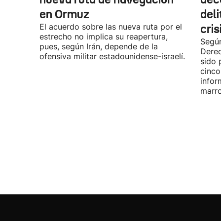
en Ormuz
deli
El acuerdo sobre las nueva ruta por el
cris
estrecho no implica su reapertura,
Según
pues, según Irán, depende de la
Dere
ofensiva militar estadounidense-israelí.
sido 
cinco
infor
marro