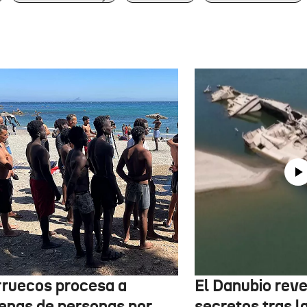
ruecos procesa a
El Danubio reve
enas de personas por
secretos tras l