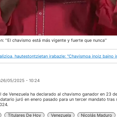
ón: ''El chavismo está más vigente y fuerte que nunca''
lizioa, hautestontzietan irabazle: "Chavismoa inoiz baino
n
26/05/2025 - 10:24
al de Venezuela ha declarado al chavismo ganador en 23 d
ndatario juró en enero pasado para un tercer mandato tras
024.
Titulares De Hoy
Venezuela
Nicolás Maduro