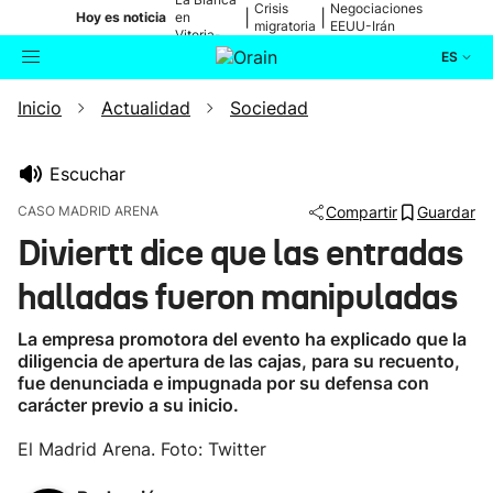
Crisis
Negociaciones
|
|
Hoy es noticia
en
migratoria
EEUU-Irán
Vitoria-
Gasteiz
ES
Inicio
Actualidad
Sociedad
Actualidad
Buscador
Política
Escuchar
CASO MADRID ARENA
Compartir
Guardar
Cultura
Diviertt dice que las entradas
halladas fueron manipuladas
Ikusmiran
La empresa promotora del evento ha explicado que la
Eguraldia
diligencia de apertura de las cajas, para su recuento,
fue denunciada e impugnada por su defensa con
carácter previo a su inicio.
El Madrid Arena. Foto: Twitter