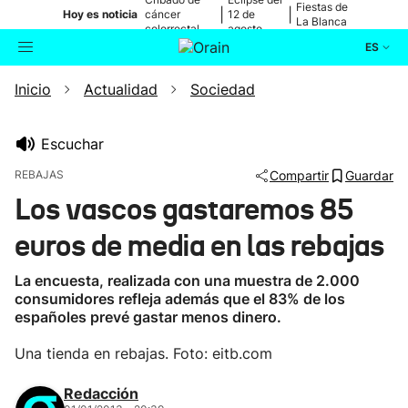
Fiestas de
|
|
Hoy es noticia
cáncer
12 de
La Blanca
colorrectal
agosto
ES
Inicio
Actualidad
Sociedad
Actualidad
Buscador
Política
Escuchar
REBAJAS
Compartir
Guardar
Cultura
Los vascos gastaremos 85
euros de media en las rebajas
Ikusmiran
La encuesta, realizada con una muestra de 2.000
Eguraldia
consumidores refleja además que el 83% de los
españoles prevé gastar menos dinero.
Una tienda en rebajas. Foto: eitb.com
Redacción