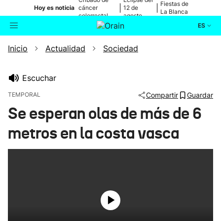
Fiestas de
|
|
Hoy es noticia
cáncer
12 de
La Blanca
colorrectal
agosto
ES
Inicio
Actualidad
Sociedad
Actualidad
Buscador
Política
Escuchar
TEMPORAL
Compartir
Guardar
Cultura
Se esperan olas de más de 6
metros en la costa vasca
Ikusmiran
Eguraldia