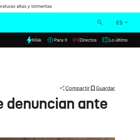
aturas altas y tormentas
ES
dia
Klisk
Para ti
Directos
Lo último
Klisk
Directos
Para ti
Compartir
Guardar
le denuncian ante
Lo último