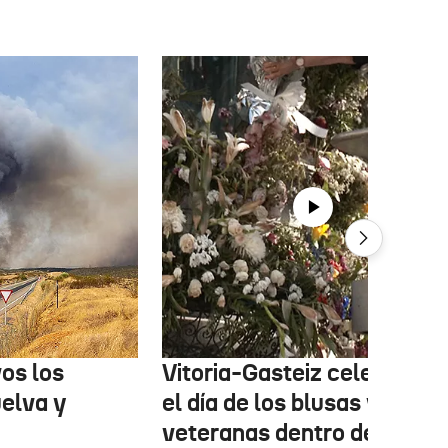
os los
Vitoria-Gasteiz celebra ho
uelva y
el día de los blusas y nesk
veteranas dentro de las