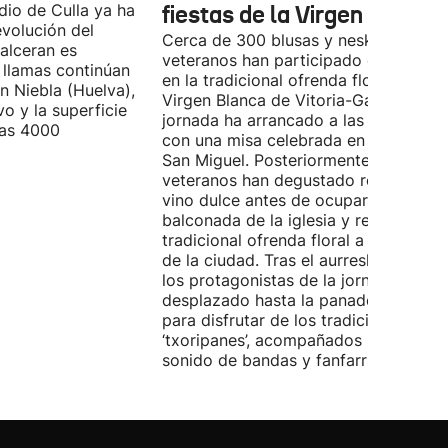
ndio de Culla ya ha
fiestas de la Virgen Blanca
evolución del
Cerca de 300 blusas y neskas
alceran es
veteranos han participado este sába
 llamas continúan
en la tradicional ofrenda floral a la
n Niebla (Huelva),
Virgen Blanca de Vitoria-Gasteiz. La
vo y la superficie
jornada ha arrancado a las 9:00 hora
las 4000
con una misa celebrada en la iglesia 
San Miguel. Posteriormente, los
veteranos han degustado rosquillas y
vino dulce antes de ocupar la
balconada de la iglesia y realizar la
tradicional ofrenda floral a la patrona
de la ciudad. Tras el aurresku de hono
los protagonistas de la jornada se ha
desplazado hasta la panadería Artep
para disfrutar de los tradicionales
‘txoripanes’, acompañados por el
sonido de bandas y fanfarrias.