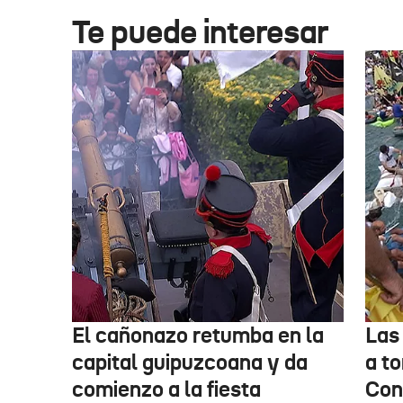
Te puede interesar
El cañonazo retumba en la
Las
capital guipuzcoana y da
a to
comienzo a la fiesta
Con