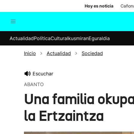
Hoy es noticia
Cañona
Actualidad
Política
Cul
Actualidad
Política
Cultura
Ikusmiran
Eguraldia
Sociedad
Elecciones
Economía
Inicio
Actualidad
Sociedad
Internacional
Escuchar
ABANTO
Una familia okupa
la Ertzaintza