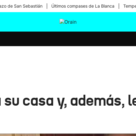
|
|
zo de San Sebastián
Últimos compases de La Blanca
Temper
tura
Ikusmiran
Egural
Salud
Tecnología
 su casa y, además, 