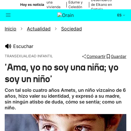
una
Edurne y
|
|
Hoy es noticia
de Elkano en
vivienda
Celedón
Getaria
de Bilbao
Txiki
ES
Inicio
Actualidad
Sociedad
Actualidad
Buscador
Política
Escuchar
TRANSEXUALIDAD INFANTIL
Compartir
Guardar
Cultura
'Ama, yo no soy una niña; yo
soy un niño'
Ikusmiran
Con tal solo cuatro años Amets, un niño vizcaíno de 6
Eguraldia
años, hizo valer su identidad, y expresó a su madre,
sin ningún atisbo de duda, cómo se sentía; como un
niño.