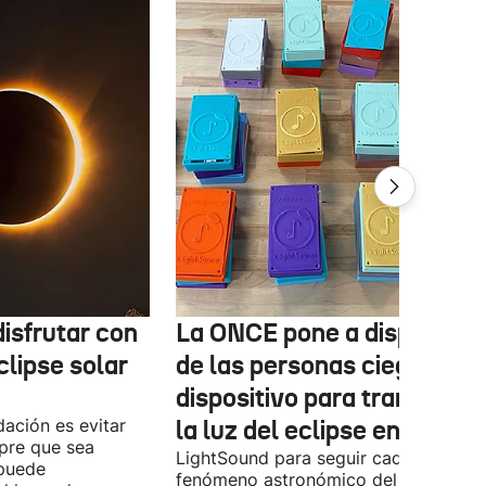
isfrutar con
La ONCE pone a disposició
clipse solar
de las personas ciegas un
dispositivo para transform
ación es evitar
la luz del eclipse en sonido
mpre que sea
LightSound para seguir cada fase del
 puede
fenómeno astronómico del próximo 1