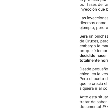
por fases de "a
inyección que b
Las inyecciones
diversos como 
ejemplo, pero é
Será un pinchaz
de Cruces, pero
embargo la madr
porque "siempre
decidido hacer
totalmente nor
Desde pequeño,
chico, en la ve
Pero el punto 
que le crecía e
siquiera ir al co
Ante esta situa
tratar de saber
documental
El 