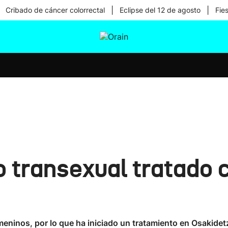
|
|
Cribado de cáncer colorrectal
Eclipse del 12 de agosto
Fie
tura
Ikusmiran
Egural
Salud
Tecnología
o transexual tratado c
meninos, por lo que ha iniciado un tratamiento en Osakidet