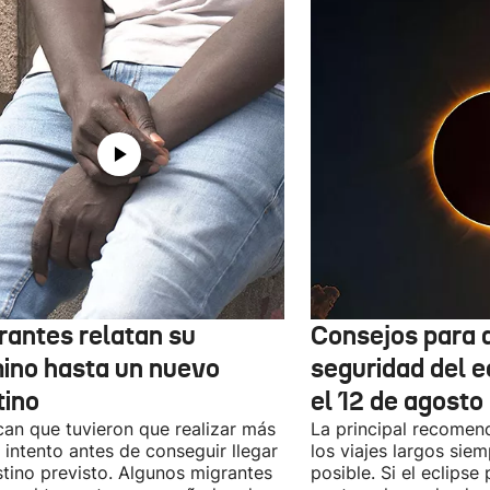
rantes relatan su
Consejos para d
ino hasta un nuevo
seguridad del e
tino
el 12 de agosto
can que tuvieron que realizar más
La principal recomend
 intento antes de conseguir llegar
los viajes largos sie
stino previsto. Algunos migrantes
posible. Si el eclipse