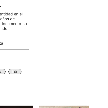
.
ntidad en el
 años de
l documento no
cado.
za
ca
Irún