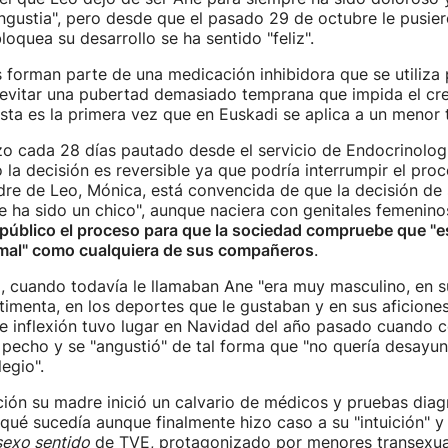
ngustia", pero desde que el pasado 29 de octubre le pusier
loquea su desarrollo se ha sentido "feliz".
 forman parte de una medicación inhibidora que se utiliza 
evitar una pubertad demasiado temprana que impida el cre
sta es la primera vez que en Euskadi se aplica a un menor 
o cada 28 días pautado desde el servicio de Endocrinologí
 la decisión es reversible ya que podría interrumpir el proc
e de Leo, Mónica, está convencida de que la decisión de s
 ha sido un chico", aunque naciera con genitales femeninos
 público el proceso para que la sociedad compruebe que "
mal" como cualquiera de sus compañeros
.
 cuando todavía le llamaban Ane "era muy masculino, en s
stimenta, en los deportes que le gustaban y en sus aficiones
de inflexión tuvo lugar en Navidad del año pasado cuando 
l pecho y se "angustió" de tal forma que "no quería desayuna
legio".
ción su madre inició un calvario de médicos y pruebas diag
 qué sucedía aunque finalmente hizo caso a su "intuición" y
sexo sentido
de TVE, protagonizado por menores transexua