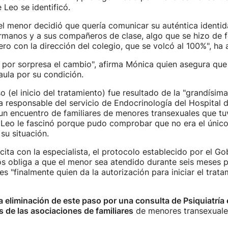
Leo se identificó.
 el menor decidió que quería comunicar su auténtica identid
ermanos y a sus compañeros de clase, algo que se hizo de
ro con la dirección del colegio, que se volcó al 100%", ha
ló por sorpresa el cambio", afirma Mónica quien asegura que 
aula por su condición.
so (el inicio del tratamiento) fue resultado de la "grandísim
a responsable del servicio de Endocrinología del Hospital 
 un encuentro de familiares de menores transexuales que tu
 Leo le fascinó porque pudo comprobar que no era el únic
su situación.
 cita con la especialista, el protocolo establecido por el G
s obliga a que el menor sea atendido durante seis meses 
es "finalmente quien da la autorización para iniciar el trat
la eliminación de este paso por una consulta de Psiquiatría 
s de las asociaciones de familiares
de menores transexual