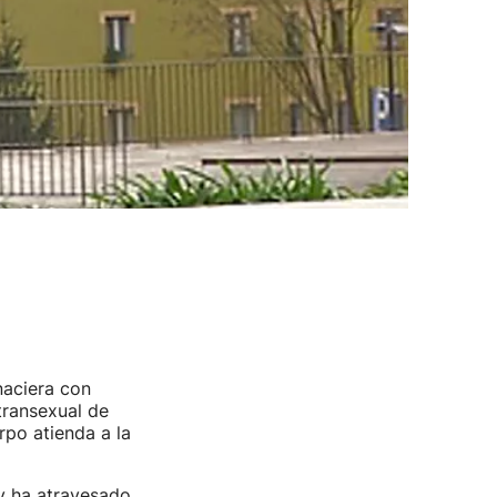
 naciera con
transexual de
rpo atienda a la
y ha atravesado