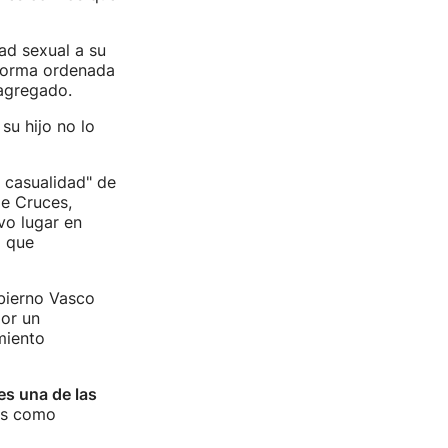
ad sexual a su
 forma ordenada
 agregado.
su hijo no lo
a casualidad" de
de Cruces,
vo lugar en
o que
obierno Vasco
por un
amiento
es una de las
es como