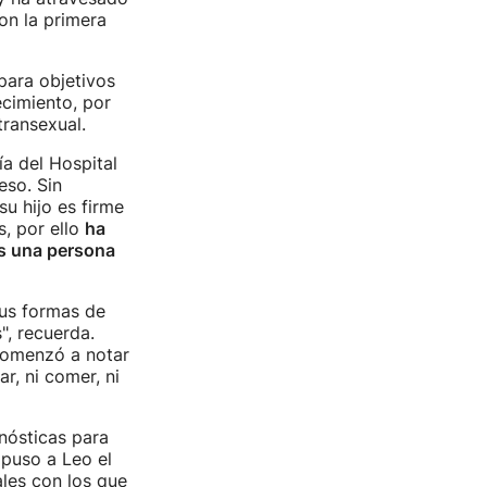
on la primera
para objetivos
cimiento, por
transexual.
a del Hospital
eso. Sin
u hijo es firme
, por ello
ha
es una persona
us formas de
", recuerda.
comenzó a notar
r, ni comer, ni
nósticas para
 puso a Leo el
les con los que