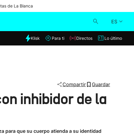
stas de La Blanca
ES
dia
Klisk
Para ti
Directos
Lo último
Klisk
Directos
Para ti
Compartir
Guardar
on inhibidor de la
Lo último
za para que su cuerpo atienda a su identidad