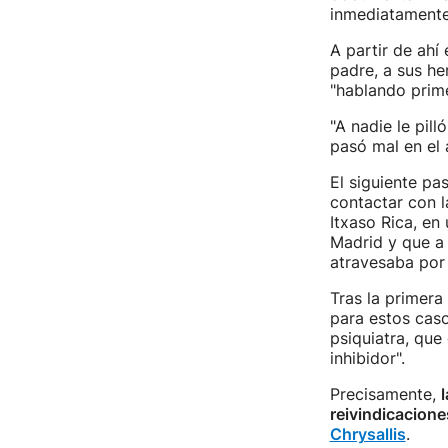
inmediatamente 
A partir de ahí
padre, a sus h
"hablando prime
"A nadie le pil
pasó mal en el 
El siguiente pa
contactar con l
Itxaso Rica, en
Madrid y que a
atravesaba por 
Tras la primera
para estos caso
psiquiatra, que 
inhibidor".
Precisamente,
reivindicacione
Chrysallis
.