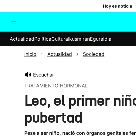
Hoy es noticia
Actualidad
Política
Cul
Actualidad
Política
Cultura
Ikusmiran
Eguraldia
Sociedad
Elecciones
Economía
Inicio
Actualidad
Sociedad
Internacional
Escuchar
TRATAMIENTO HORMONAL
Leo, el primer niñ
pubertad
Pese a ser niño, nació con órganos genitales fe