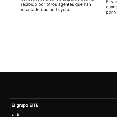
El va
recibido por otros agentes que han
cuand
intentado que no huyera.
por v
El grupo EITB
EITB