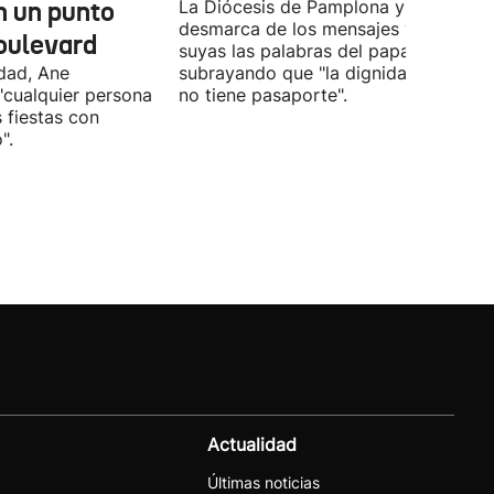
n un punto
La Diócesis de Pamplona y Tudela se
desmarca de los mensajes y hace
oulevard
suyas las palabras del papa
ldad, Ane
subrayando que "la dignidad humana
"cualquier persona
no tiene pasaporte".
s fiestas con
".
Actualidad
Últimas noticias