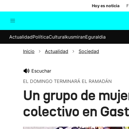
Hoy es noticia
F
Actualidad
Política
Cul
Actualidad
Política
Cultura
Ikusmiran
Eguraldia
Sociedad
Elecciones
Economía
Inicio
Actualidad
Sociedad
Internacional
Escuchar
EL DOMINGO TERMINARÁ EL RAMADÁN
Un grupo de muje
colectivo en Gast