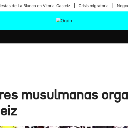
|
|
iestas de La Blanca en Vitoria-Gasteiz
Crisis migratoria
Negoc
tura
Ikusmiran
Egural
Salud
Tecnología
res musulmanas organi
eiz