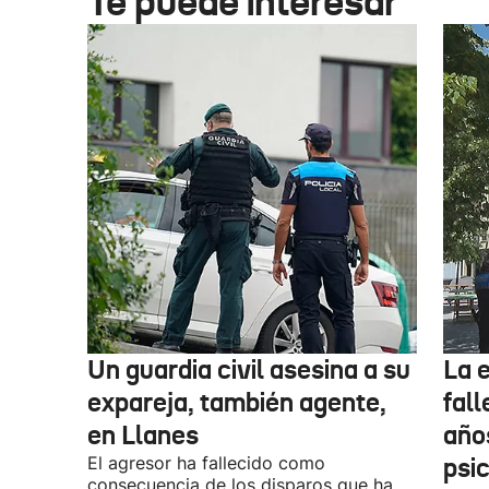
Te puede interesar
Un guardia civil asesina a su
La 
expareja, también agente,
fall
en Llanes
años
El agresor ha fallecido como
psi
consecuencia de los disparos que ha