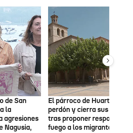
o de San
El párroco de Huarte pide
a la
perdón y cierra sus redes
a agresiones
tras proponer responder c
e Nagusia,
fuego a los migrantes