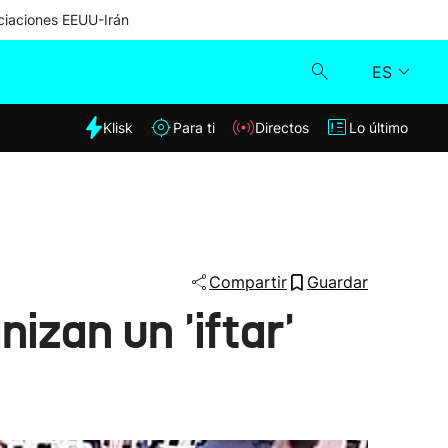
iaciones EEUU-Irán
ES
dia
Klisk
Para ti
Directos
Lo último
Klisk
Directos
Para ti
Compartir
Guardar
zan un 'iftar'
Lo último