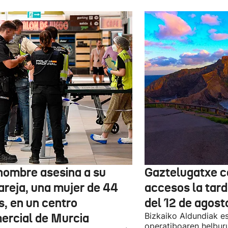
hombre asesina a su
Gaztelugatxe c
areja, una mujer de 44
accesos la tard
s, en un centro
del 12 de agost
ercial de Murcia
Bizkaiko Aldundiak e
operatiboaren helbur