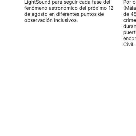
LightSound para seguir cada fase del
Por o
fenómeno astronómico del próximo 12
(Mála
de agosto en diferentes puntos de
de 45
observación inclusivos.
crime
duran
puert
encon
Civil.