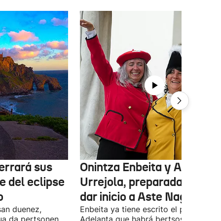
errará sus
Onintza Enbeita y Ainhoa
e del eclipse
Urrejola, preparadas para
o
dar inicio a Aste Nagusia
san duenez,
Enbeita ya tiene escrito el pregón.
ua da pertsonen
Adelanta que habrá bertsos, pero qu