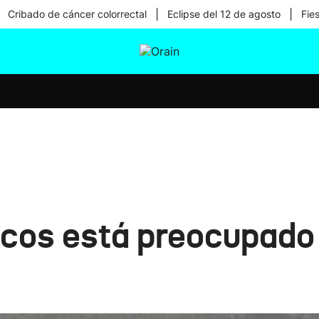
|
|
Cribado de cáncer colorrectal
Eclipse del 12 de agosto
Fie
tura
Ikusmiran
Egural
Salud
Tecnología
scos está preocupado