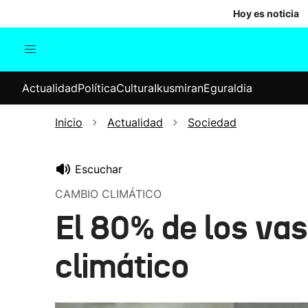
Hoy es noticia
Actualidad
Política
Cul
Actualidad
Política
Cultura
Ikusmiran
Eguraldia
Sociedad
Elecciones
Economía
Inicio
Actualidad
Sociedad
Internacional
Escuchar
CAMBIO CLIMÁTICO
El 80% de los va
climático