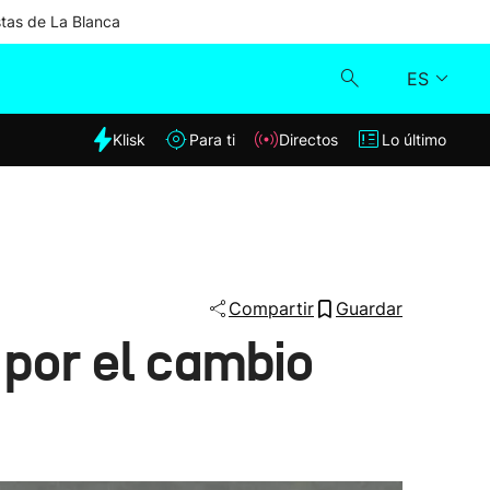
stas de La Blanca
ES
dia
Klisk
Para ti
Directos
Lo último
Klisk
Directos
Para ti
Compartir
Guardar
 por el cambio
Lo último