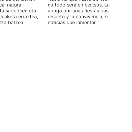
a, natura-
no todo será en bertsos. La pregoner
ta sarbideen eta
aboga por unas fiestas basadas en el
eaketa erraztea,
respeto y la convivencia, sin malas
etza batzea
noticias que lamentar.