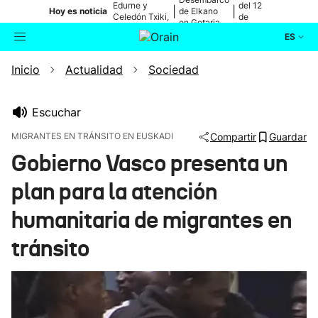
Edurne y
del 12
|
|
Hoy es noticia
de Elkano
Celedón Txiki,
de
en Getaria
en directo
agosto
ES
Inicio
Actualidad
Sociedad
Actualidad
Buscador
Política
Escuchar
MIGRANTES EN TRÁNSITO EN EUSKADI
Compartir
Guardar
Cultura
Gobierno Vasco presenta un
plan para la atención
Ikusmiran
humanitaria de migrantes en
Eguraldia
tránsito