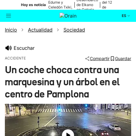
Edurne y
del 12
|
|
Hoy es noticia
de Elkano
Celedón Txiki,
de
en Getaria
en directo
agosto
ES
Inicio
Actualidad
Sociedad
Actualidad
Buscador
Política
Escuchar
ACCIDENTE
Compartir
Guardar
Cultura
Un coche choca contra una
marquesina y un árbol en el
Ikusmiran
centro de Pamplona
Eguraldia