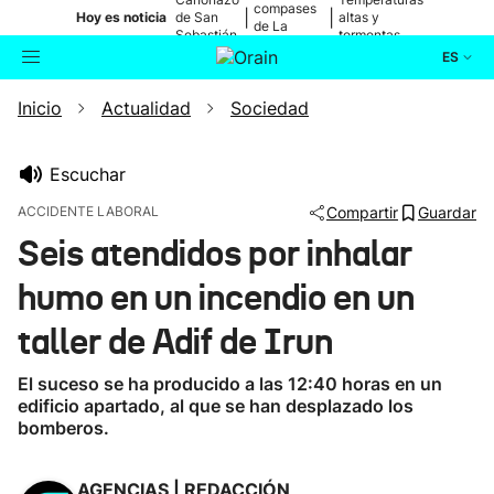
compases
|
|
Hoy es noticia
de San
altas y
de La
Sebastián
tormentas
Blanca
ES
Inicio
Actualidad
Sociedad
Actualidad
Buscador
Política
Escuchar
ACCIDENTE LABORAL
Compartir
Guardar
Cultura
Seis atendidos por inhalar
humo en un incendio en un
Ikusmiran
taller de Adif de Irun
Eguraldia
El suceso se ha producido a las 12:40 horas en un
edificio apartado, al que se han desplazado los
bomberos.
AGENCIAS | REDACCIÓN