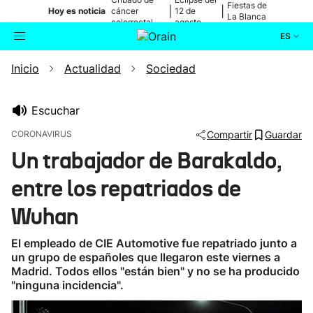
Fiestas de
|
|
Hoy es noticia
cáncer
12 de
La Blanca
colorrectal
agosto
ES
Inicio
Actualidad
Sociedad
Actualidad
Buscador
Política
Escuchar
CORONAVIRUS
Compartir
Guardar
Cultura
Un trabajador de Barakaldo,
entre los repatriados de
Ikusmiran
Wuhan
Eguraldia
El empleado de CIE Automotive fue repatriado junto a
un grupo de españoles que llegaron este viernes a
Madrid. Todos ellos "están bien" y no se ha producido
"ninguna incidencia".