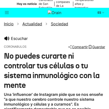
compases
|
|
Hoy es noticia
de San
altas y
de La
Sebastián
tormentas
Blanca
ES
Inicio
Actualidad
Sociedad
Actualidad
Buscador
Política
Escuchar
CORONABULOS
Compartir
Guardar
Cultura
No puedes curarte ni
controlar tus células o tu
Ikusmiran
sistema inmunológico con la
Eguraldia
mente
Una 'influencer' de Instagram pide que se nos enseñe
"a que nuestro cerebro controle nuestro sistema
inmunológico y células y a curarnos". Es