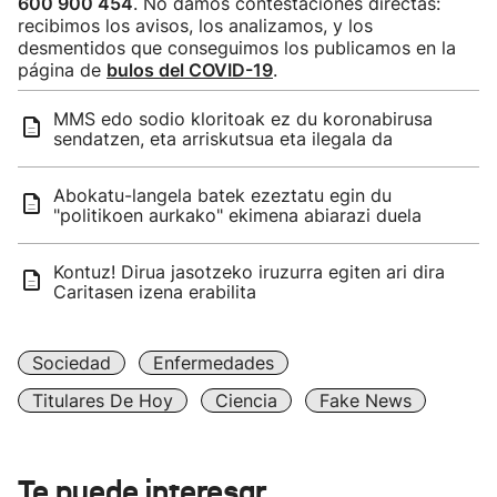
600 900 454
. No damos contestaciones directas:
recibimos los avisos, los analizamos, y los
desmentidos que conseguimos los publicamos en la
página de
bulos del COVID-19
.
MMS edo sodio kloritoak ez du koronabirusa
sendatzen, eta arriskutsua eta ilegala da
Abokatu-langela batek ezeztatu egin du
"politikoen aurkako" ekimena abiarazi duela
Kontuz! Dirua jasotzeko iruzurra egiten ari dira
Caritasen izena erabilita
Sociedad
Enfermedades
Titulares De Hoy
Ciencia
Fake News
Te puede interesar