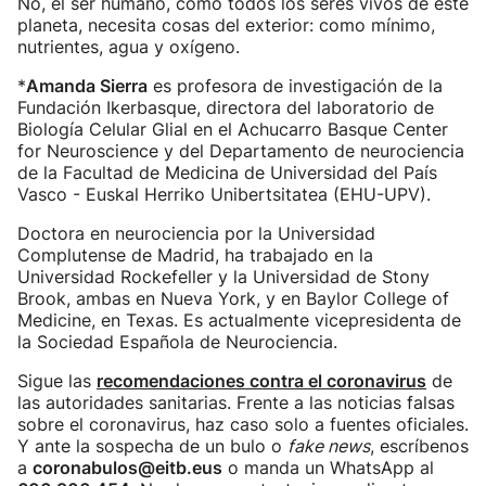
No, el ser humano, como todos los seres vivos de este
planeta, necesita cosas del exterior: como mínimo,
nutrientes, agua y oxígeno.
*
Amanda Sierra
es profesora de investigación de la
Fundación Ikerbasque, directora del laboratorio de
Biología Celular Glial en el Achucarro Basque Center
for Neuroscience y del Departamento de neurociencia
de la Facultad de Medicina de Universidad del País
Vasco - Euskal Herriko Unibertsitatea (EHU-UPV).
Doctora en neurociencia por la Universidad
Complutense de Madrid, ha trabajado en la
Universidad Rockefeller y la Universidad de Stony
Brook, ambas en Nueva York, y en Baylor College of
Medicine, en Texas. Es actualmente vicepresidenta de
la Sociedad Española de Neurociencia.
Sigue las
recomendaciones contra el coronavirus
de
las autoridades sanitarias. Frente a las noticias falsas
sobre el coronavirus, haz caso solo a fuentes oficiales.
Y ante la sospecha de un bulo o
fake news
, escríbenos
a
coronabulos@eitb.eus
o manda un WhatsApp al