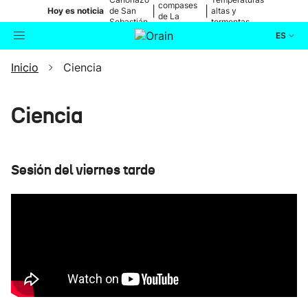
compases
|
|
Hoy es noticia
de San
altas y
de La
Sebastián
tormentas
Blanca
ES
Inicio
Ciencia
Actualidad
Buscador
Política
Ciencia
Cultura
Sesión del viernes tarde
Ikusmiran
Eguraldia