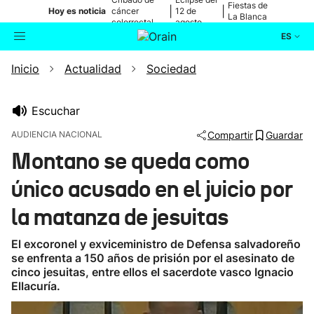
Fiestas de
|
|
Hoy es noticia
cáncer
12 de
La Blanca
colorrectal
agosto
ES
Inicio
Actualidad
Sociedad
Actualidad
Buscador
Política
Escuchar
AUDIENCIA NACIONAL
Compartir
Guardar
Cultura
Montano se queda como
único acusado en el juicio por
Ikusmiran
la matanza de jesuitas
Eguraldia
El excoronel y exviceministro de Defensa salvadoreño
se enfrenta a 150 años de prisión por el asesinato de
cinco jesuitas, entre ellos el sacerdote vasco Ignacio
Ellacuría.