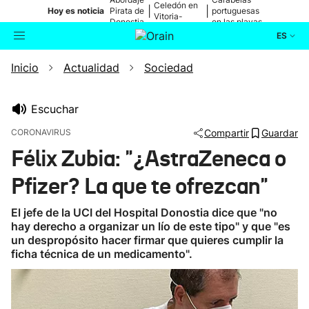
Celedón en
|
|
Hoy es noticia
Pirata de
portuguesas
Vitoria-
Donostia
en las playas
Gasteiz
ES
Inicio
Actualidad
Sociedad
Actualidad
Buscador
Política
Escuchar
CORONAVIRUS
Compartir
Guardar
Cultura
Félix Zubia: "¿AstraZeneca o
Pfizer? La que te ofrezcan"
Ikusmiran
El jefe de la UCI del Hospital Donostia dice que "no
Eguraldia
hay derecho a organizar un lío de este tipo" y que "es
un despropósito hacer firmar que quieres cumplir la
ficha técnica de un medicamento".