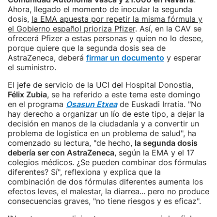
Ahora, llegado el momento de inocular la segunda
dosis,
la EMA apuesta por repetir la misma fórmula y
el Gobierno español prioriza Pfizer
. Así, en la CAV se
ofrecerá Pfizer a estas personas y quien no lo desee,
porque quiere que la segunda dosis sea de
AstraZeneca, deberá
firmar un documento
y esperar
el suministro.
El jefe de servicio de la UCI del Hospital Donostia,
Félix Zubia
, se ha referido a este tema este domingo
en el programa
Osasun Etxea
de Euskadi Irratia. "No
hay derecho a organizar un lío de este tipo, a dejar la
decisión en manos de la ciudadanía y a convertir un
problema de logística en un problema de salud", ha
comenzado su lectura, "de hecho,
la segunda dosis
debería ser con AstraZeneca
, según la EMA y el 17
colegios médicos. ¿Se pueden combinar dos fórmulas
diferentes? Sí", reflexiona y explica que la
combinación de dos fórmulas diferentes aumenta los
efectos leves, el malestar, la diarrea... pero no produce
consecuencias graves, "no tiene riesgos y es eficaz".