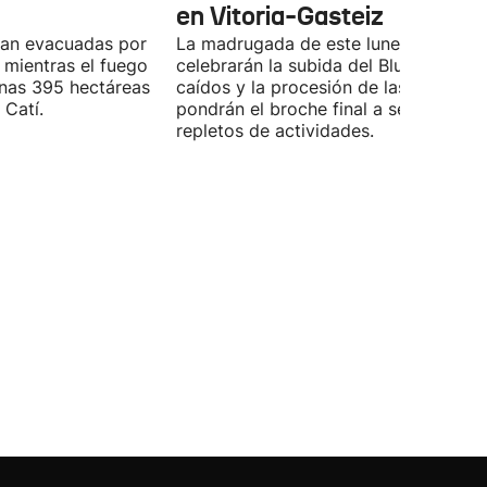
en Vitoria-Gasteiz
úan evacuadas por
La madrugada de este lunes también 
, mientras el fuego
celebrarán la subida del Blusa y Nesk
unas 395 hectáreas
caídos y la procesión de las velas, qu
 Catí.
pondrán el broche final a seis días
repletos de actividades.