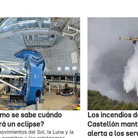
mo se sabe cuándo
Los incendios 
rá un eclipse?
Castellón mant
ovimientos del Sol, la Luna y la
alerta a los ser