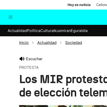
Hoy es noticia
Cañona
Actualidad
Política
Cul
Actualidad
Política
Cultura
Ikusmiran
Eguraldia
Sociedad
Elecciones
Economía
Inicio
Actualidad
Sociedad
Internacional
Escuchar
PROTESTA
Los MIR protesta
de elección telem