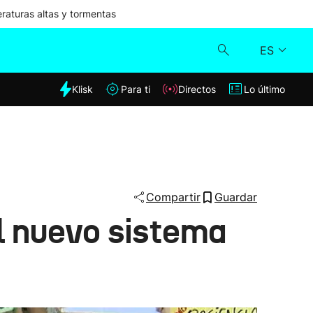
aturas altas y tormentas
ES
dia
Klisk
Para ti
Directos
Lo último
Klisk
Directos
Para ti
Compartir
Guardar
l nuevo sistema
Lo último