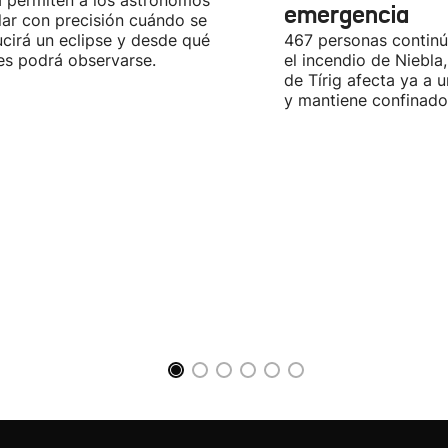
a permiten a los astrónomos
emergencia
lar con precisión cuándo se
cirá un eclipse y desde qué
467 personas contin
es podrá observarse.
el incendio de Niebla
de Tírig afecta ya a 
y mantiene confinado