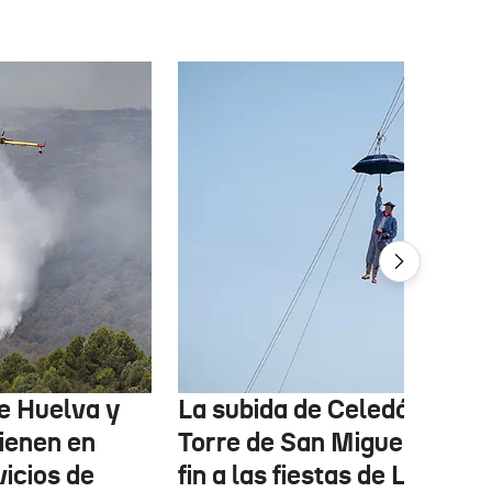
de Huelva y
La subida de Celedón a la
ienen en
Torre de San Miguel pondr
vicios de
fin a las fiestas de La Blan