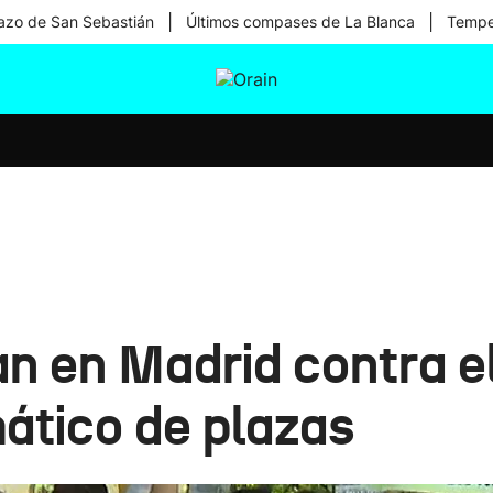
|
|
zo de San Sebastián
Últimos compases de La Blanca
Temper
tura
Ikusmiran
Egural
Salud
Tecnología
n en Madrid contra e
ático de plazas