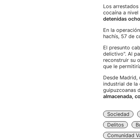
Los arrestados
cocaína a nivel
detenidas ocho
En la operación
hachís, 57 de c
El presunto cab
delictivo". Al 
reconstruir su 
que le permitir
Desde Madrid, 
industrial de l
guipuzcoanas de
almacenada, cor
Sociedad
Delitos
B
Comunidad Va