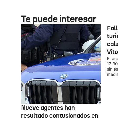
Te puede interesar
Fal
turi
cal
Vit
El ac
12:30
sinie
media
Nueve agentes han
resultado contusionados en