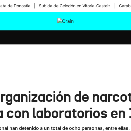
|
|
rata de Donostia
Subida de Celedón en Vitoria-Gasteiz
Carabe
tura
Ikusmiran
Egural
Salud
Tecnología
rganización de narco
 con laboratorios en 
ional han detenido a un total de ocho personas, entre ellas, 