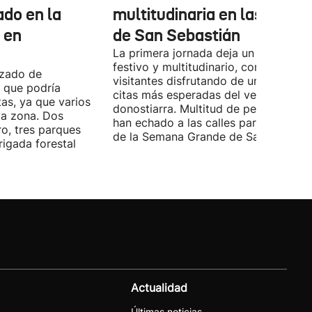
ado en la
multitudinaria en las calles
, en
de San Sebastián
La primera jornada deja un ambiente
festivo y multitudinario, con vecinos 
nzado de
visitantes disfrutando de una de las
 que podría
citas más esperadas del verano
as, ya que varios
donostiarra. Multitud de personas se
la zona. Dos
han echado a las calles para disfrutar
ro, tres parques
de la Semana Grande de San Sebastiá
igada forestal
Actualidad
Últimas noticias