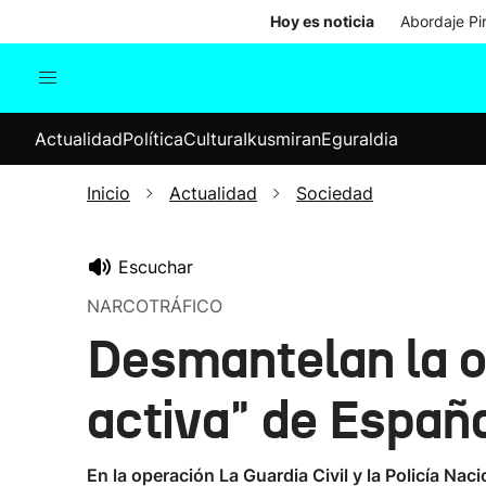
Hoy es noticia
Abordaje Pi
Actualidad
Política
Cul
Actualidad
Política
Cultura
Ikusmiran
Eguraldia
Sociedad
Elecciones
Economía
Inicio
Actualidad
Sociedad
Internacional
Escuchar
NARCOTRÁFICO
Desmantelan la o
activa" de España
En la operación La Guardia Civil y la Policía Nac