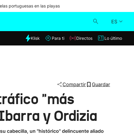
las portuguesas en las playas
ES
dia
Klisk
Para ti
Directos
Lo último
Klisk
Directos
Para ti
Compartir
Guardar
tráfico "más
Lo último
Ibarra y Ordizia
su cabecilla, un "histórico" delincuente aliado