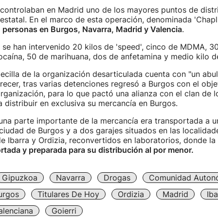
 controlaban en Madrid uno de los mayores puntos de distr
 estatal. En el marco de esta operación, denominada 'Chapli
 personas en Burgos, Navarra, Madrid y Valencia
.
 se han intervenido 20 kilos de 'speed', cinco de MDMA, 30
ocaína, 50 de marihuana, dos de anfetamina y medio kilo d
ecilla de la organización desarticulada cuenta con "un abul
parecer, tras varias detenciones regresó a Burgos con el obje
organización, para lo que pactó una alianza con el clan de lo
ía distribuir en exclusiva su mercancía en Burgos.
una parte importante de la mercancía era transportada a u
a ciudad de Burgos y a dos garajes situados en las localidad
 Ibarra y Ordizia, reconvertidos en laboratorios, donde la
tada y preparada para su distribución al por menor.
Gipuzkoa
Navarra
Drogas
Comunidad Auton
urgos
Titulares De Hoy
Ordizia
Madrid
Iba
lenciana
Goierri