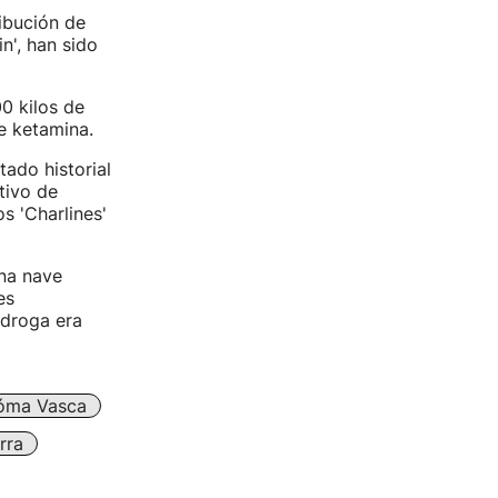
ibución de
n', han sido
0 kilos de
e ketamina.
tado historial
tivo de
s 'Charlines'
na nave
es
 droga era
óma Vasca
rra