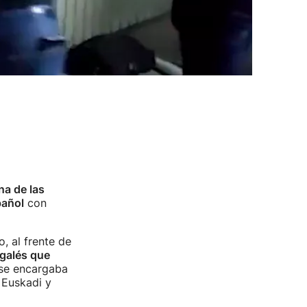
na de las
pañol
con
, al frente de
rgalés que
"se encargaba
 Euskadi y