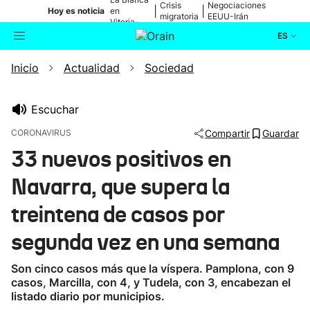
Crisis
Negociaciones
|
|
Hoy es noticia
en
migratoria
EEUU-Irán
Vitoria-
Gasteiz
ES
Inicio
Actualidad
Sociedad
Actualidad
Buscador
Política
Escuchar
CORONAVIRUS
Compartir
Guardar
Cultura
33 nuevos positivos en
Navarra, que supera la
Ikusmiran
treintena de casos por
Eguraldia
segunda vez en una semana
Son cinco casos más que la víspera. Pamplona, con 9
casos, Marcilla, con 4, y Tudela, con 3, encabezan el
listado diario por municipios.