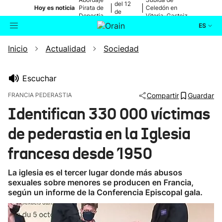
del 12
|
|
Hoy es noticia
Pirata de
Celedón en
de
Donostia
Vitoria-Gasteiz
agosto
ES
Inicio
Actualidad
Sociedad
Actualidad
Buscador
Política
Escuchar
FRANCIA PEDERASTIA
Compartir
Guardar
Cultura
Identifican 330 000 víctimas
de pederastia en la Iglesia
Ikusmiran
francesa desde 1950
Eguraldia
La iglesia es el tercer lugar donde más abusos
sexuales sobre menores se producen en Francia,
según un informe de la Conferencia Episcopal gala.