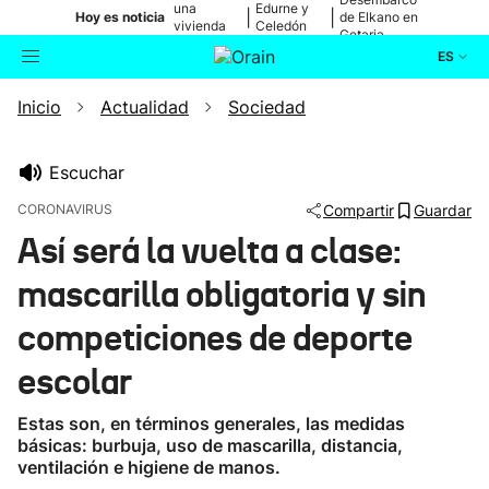
una
Edurne y
|
|
Hoy es noticia
de Elkano en
vivienda
Celedón
Getaria
de Bilbao
Txiki
ES
Inicio
Actualidad
Sociedad
Actualidad
Buscador
Política
Escuchar
CORONAVIRUS
Compartir
Guardar
Cultura
Así será la vuelta a clase:
mascarilla obligatoria y sin
Ikusmiran
competiciones de deporte
Eguraldia
escolar
Estas son, en términos generales, las medidas
básicas: burbuja, uso de mascarilla, distancia,
ventilación e higiene de manos.