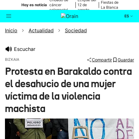
Fiestas de
|
|
Hoy es noticia
cáncer
12 de
La Blanca
colorrectal
agosto
ES
Inicio
Actualidad
Sociedad
Actualidad
Buscador
Política
Escuchar
BIZKAIA
Compartir
Guardar
Cultura
Protesta en Barakaldo contra
el desahucio de una mujer
Ikusmiran
víctima de la violencia
Eguraldia
machista