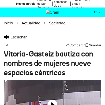
compases
|
|
Hoy es noticia
de San
altas y
de La
Sebastián
tormentas
Blanca
ES
Inicio
Actualidad
Sociedad
Actualidad
Buscador
Política
Escuchar
8M
Compartir
Guardar
Cultura
Vitoria-Gasteiz bautiza con
nombres de mujeres nueve
Ikusmiran
espacios céntricos
Eguraldia