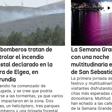
 bomberos tratan de
La Semana Gra
rolar el incendio
con una noche
stal declarado en la
multitudinaria e
ra de Elgea, en
de San Sebasti
rundia
La primera jornada d
festivo y multitudinar
cendio ha comenzado de
visitantes disfrutand
gada, y se cree que podría
citas más esperadas 
se a las tormentas, ya que varios
donostiarra. Multitud
 impactaron en la zona. Dos
han echado a las call
es, un helicóptero, tres parques
de la Semana Grande 
mberos y una brigada forestal