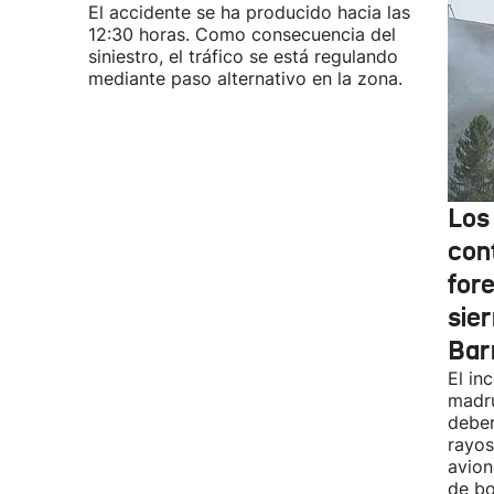
El accidente se ha producido hacia las
12:30 horas. Como consecuencia del
siniestro, el tráfico se está regulando
mediante paso alternativo en la zona.
Los
cont
fore
sier
Bar
El in
madru
deber
rayos
avion
de bo