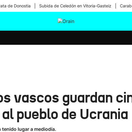
|
|
rata de Donostia
Subida de Celedón en Vitoria-Gasteiz
Carabe
tura
Ikusmiran
Egural
Salud
Tecnología
s vascos guardan ci
 al pueblo de Ucrania
tenido lugar a mediodía.