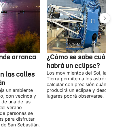
nde arranca
¿Cómo se sabe cuándo
habrá un eclipse?
n las calles
Los movimientos del Sol, la Luna y la
Tierra permiten a los astrónomos
án
calcular con precisión cuándo se
eja un ambiente
producirá un eclipse y desde qué
io, con vecinos y
lugares podrá observarse.
o de una de las
del verano
 de personas se
es para disfrutar
de San Sebastián.