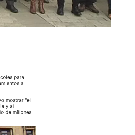
coles para
amientos a
vo mostrar "el
ia y al
do de millones