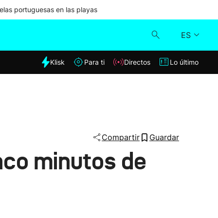
las portuguesas en las playas
ES
dia
Klisk
Para ti
Directos
Lo último
Klisk
Directos
Para ti
Compartir
Guardar
nco minutos de
Lo último