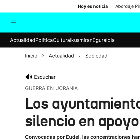
Hoy es noticia
Abordaje Pi
Actualidad
Política
Cul
Actualidad
Política
Cultura
Ikusmiran
Eguraldia
Sociedad
Elecciones
Economía
Inicio
Actualidad
Sociedad
Internacional
Escuchar
GUERRA EN UCRANIA
Los ayuntamiento
silencio en apoyo
Convocadas por Eudel, las concentraciones han 