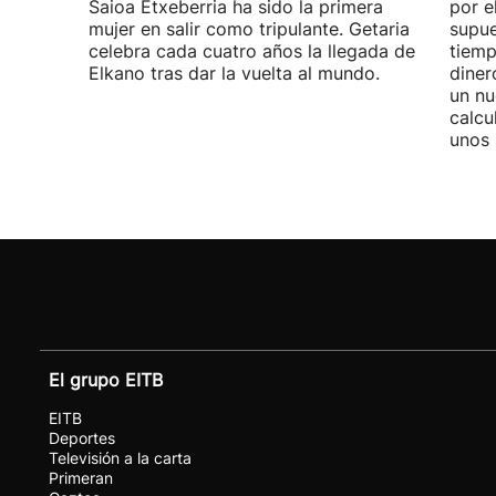
Saioa Etxeberria ha sido la primera
por e
mujer en salir como tripulante. Getaria
supue
celebra cada cuatro años la llegada de
tiemp
Elkano tras dar la vuelta al mundo.
diner
un nu
calcu
unos 
El grupo EITB
EITB
Deportes
Televisión a la carta
Primeran