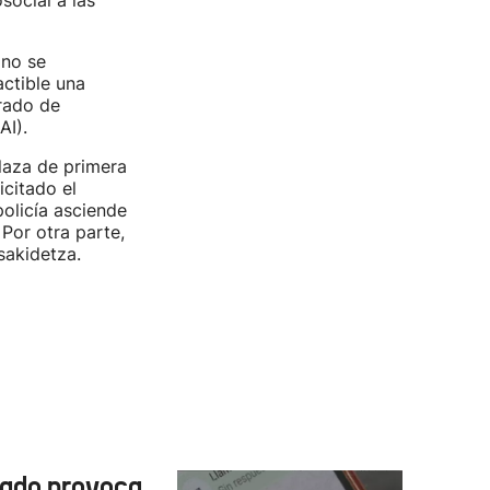
social a las
 no se
actible una
grado de
AI).
laza de primera
icitado el
olicía asciende
Por otra parte,
sakidetza.
cado provoca