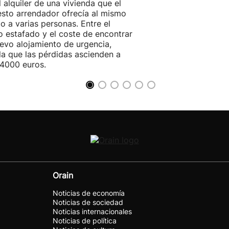
l alquiler de una vivienda que el
sto arrendador ofrecía al mismo
o a varias personas. Entre el
o estafado y el coste de encontrar
evo alojamiento de urgencia,
la que las pérdidas ascienden a
4000 euros.
Orain
Noticias de economía
Noticias de sociedad
Noticias internacionales
Noticias de política