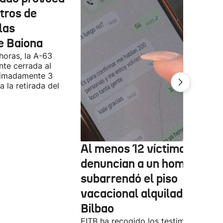
tros de
las
e Baiona
 horas, la A-63
te cerrada al
ximadamente 3
 la retirada del
Al menos 12 víctimas
denuncian a un hombre qu
subarrendó el piso
vacacional alquilado en
Bilbao
EITB ha recogido los testimonios de