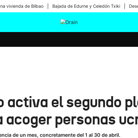
|
|
una vivienda de Bilbao
Bajada de Edurne y Celedón Txiki
Dese
tura
Ikusmiran
Egural
Salud
Tecnología
 activa el segundo p
a acoger personas uc
ncia de un mes, concretamente del 1 al 30 de abril.