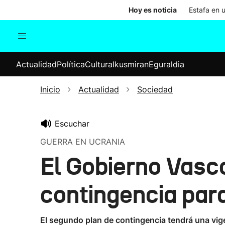
Hoy es noticia
Estafa en 
Actualidad
Política
Cul
Actualidad
Política
Cultura
Ikusmiran
Eguraldia
Sociedad
Elecciones
Economía
Inicio
Actualidad
Sociedad
Internacional
Escuchar
GUERRA EN UCRANIA
El Gobierno Vasco
contingencia par
El segundo plan de contingencia tendrá una vige