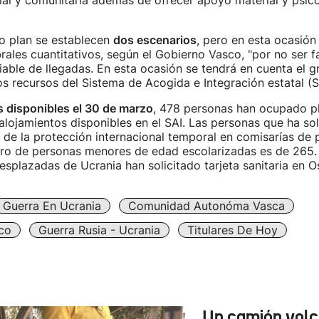
ial y comunitaria además de ofrecer apoyo material y psico
o plan se establecen
dos escenarios
, pero en esta ocasión
ales cuantitativos, según el Gobierno Vasco, "por no ser f
fiable de llegadas. En esta ocasión se tendrá en cuenta el 
s recursos del Sistema de Acogida e Integración estatal (S
s disponibles el 30 de marzo
, 478 personas han ocupado p
alojamientos disponibles en el SAI. Las personas que ha sol
de la protección internacional temporal en comisarías de p
ro de personas menores de edad escolarizadas es de 265. 
splazadas de Ucrania han solicitado tarjeta sanitaria en O
Guerra En Ucrania
Comunidad Autonóma Vasca
co
Guerra Rusia - Ucrania
Titulares De Hoy
Un camión vol