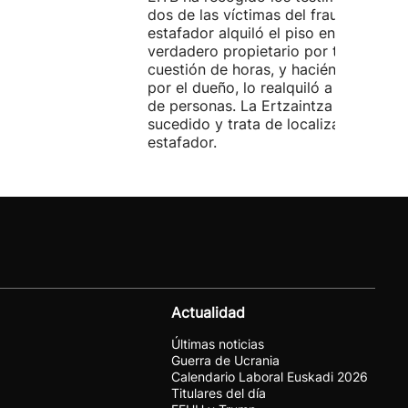
dos de las víctimas del fraude. El
estafador alquiló el piso en Airbnb a 
verdadero propietario por tres días. 
cuestión de horas, y haciéndose pasa
por el dueño, lo realquiló a una doce
de personas. La Ertzaintza investiga 
sucedido y trata de localizar al
estafador.
Actualidad
Últimas noticias
Guerra de Ucrania
Calendario Laboral Euskadi 2026
Titulares del día