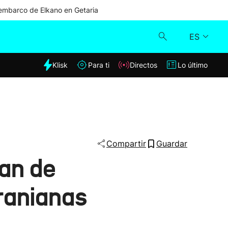
mbarco de Elkano en Getaria
ES
dia
Klisk
Para ti
Directos
Lo último
Klisk
Directos
Para ti
Compartir
Guardar
lan de
Lo último
ranianas