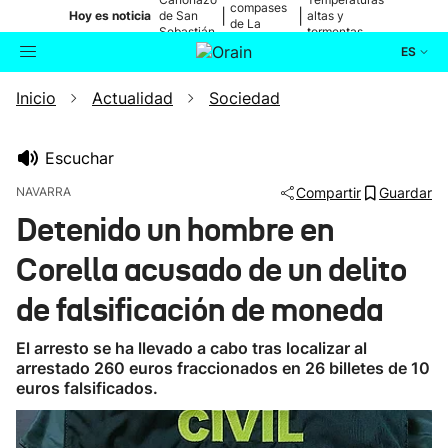
compases
|
|
Hoy es noticia
de San
altas y
de La
Sebastián
tormentas
Blanca
ES
Inicio
Actualidad
Sociedad
Actualidad
Buscador
Política
Escuchar
NAVARRA
Compartir
Guardar
Cultura
Detenido un hombre en
Corella acusado de un delito
Ikusmiran
de falsificación de moneda
Eguraldia
El arresto se ha llevado a cabo tras localizar al
arrestado 260 euros fraccionados en 26 billetes de 10
euros falsificados.