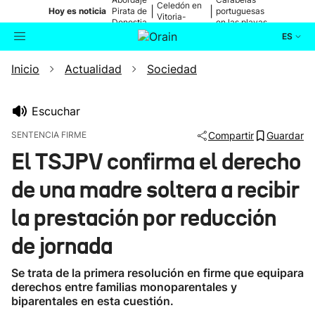
Celedón en
|
|
Hoy es noticia
Pirata de
portuguesas
Vitoria-
Donostia
en las playas
Gasteiz
ES
Inicio
Actualidad
Sociedad
Actualidad
Buscador
Política
Escuchar
SENTENCIA FIRME
Compartir
Guardar
Cultura
El TSJPV confirma el derecho
de una madre soltera a recibir
Ikusmiran
la prestación por reducción
Eguraldia
de jornada
Se trata de la primera resolución en firme que equipara
derechos entre familias monoparentales y
biparentales en esta cuestión.