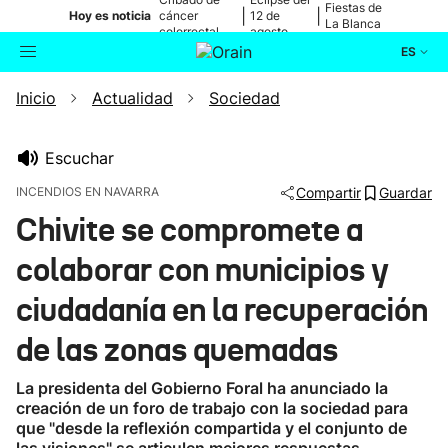
Fiestas de
|
|
Hoy es noticia
cáncer
12 de
La Blanca
colorrectal
agosto
ES
Inicio
Actualidad
Sociedad
Actualidad
Buscador
Política
Escuchar
INCENDIOS EN NAVARRA
Compartir
Guardar
Cultura
Chivite se compromete a
colaborar con municipios y
Ikusmiran
ciudadanía en la recuperación
Eguraldia
de las zonas quemadas
La presidenta del Gobierno Foral ha anunciado la
creación de un foro de trabajo con la sociedad para
que "desde la reflexión compartida y el conjunto de