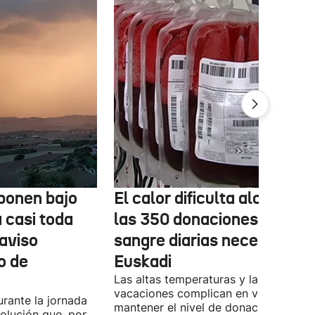
ponen bajo
El calor dificulta alcanzar
a casi toda
las 350 donaciones de
aviso
sangre diarias necesarias 
o de
Euskadi
Las altas temperaturas y las
vacaciones complican en verano
rante la jornada
mantener el nivel de donaciones
olución que, por