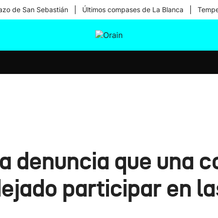
|
|
zo de San Sebastián
Últimos compases de La Blanca
Temper
tura
Ikusmiran
Egural
Salud
Tecnología
na denuncia que una c
dejado participar en l