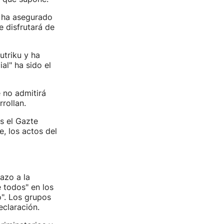
, ha asegurado
 disfrutará de
utriku y ha
al" ha sido el
e no admitirá
rollan.
s el Gazte
, los actos del
azo a la
e todos" en los
o". Los grupos
eclaración.