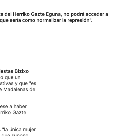
ta del Herriko Gazte Eguna, no podrá acceder a
que sería como normalizar la represión".
iestas Bizixo
do que un
stivas y que "es
de Madalenas de
pese a haber
rriko Gazte
 "la única mujer
" que supone.