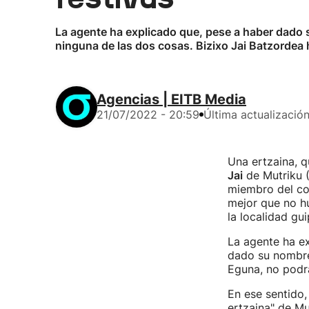
La agente ha explicado que, pese a haber dado 
ninguna de las dos cosas. Bizixo Jai Batzordea 
Agencias | EITB Media
21/07/2022 - 20:59
Última actualizació
Una ertzaina, q
Jai
de Mutriku 
miembro del col
mejor que no hu
la localidad gu
La agente ha ex
dado su nombre
Eguna, no podr
En ese sentido,
ertzaina" de Mu