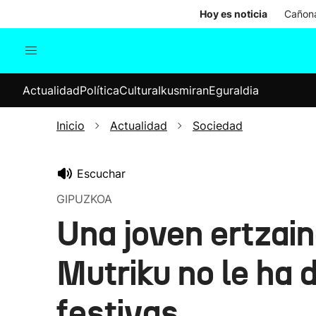
Hoy es noticia
Cañona
Actualidad
Política
Cul
Actualidad
Política
Cultura
Ikusmiran
Eguraldia
Sociedad
Elecciones
Economía
Inicio
Actualidad
Sociedad
Internacional
Escuchar
GIPUZKOA
Una joven ertzai
Mutriku no le ha 
festivas