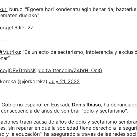
kuri
buruz: "Egoera hori kondenatu egin behar da, bazterke
 ematen duelako"
t.co/jeL6JrzT2Z
--------
#Mutriku
: "Es un acto de sectarismo, intolerancia y exclus
nar”
t.co/jOFVDrpbsK
pic.twitter.com/Z4brHLOnIG
koreka (@jerkoreka)
July 21, 2022
l Gobierno español en Euskadi,
Denis Itxaso
, ha denunciado
s consecuencia de años de sembrar "odio y sectarismo".
inaciones traen causa de años de odio y sectarismo sembra
les, sin reparar en que la sociedad tiene derecho a la segu
dad y la educación", ha asegurado a través de las redes soci