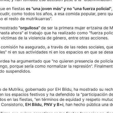
ue en fiestas
es "una joven más" y no "una fuerza policial"
udir, como todos los años, a esa comida popular, pero que
o el resto de mutrikuarras".
 mostrado
"orgullosa"
de ser la primera mujer ertzaina de M
hasta ahora" el trabajo que ha realizado como "fuerza polici
 víctimas de la violencia de género, entre otras acciones.
a comisión ha asegurado, a través de las redes sociales, qu
les" ni en sus actividades ni en los espacios en que se desar
ordea ha argumentado que "no quieren presencia de policía
go, porque sería como normalizar la represión". Finalmente
do suspendidos.
o de Mutriku, gobernado por EH Bildu, ha mostrado su rech
en los espacios festivos y ha defendido la "participación d
os en las fiestas, "en términos de equidad y respeto mutu
 Consistorio,
EH Bildu, PNV y B+i
, han hecho pública una d