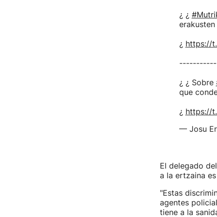
¿ ¿
#Mutri
erakusten
¿
https://
-----------
¿ ¿ Sobre
que conde
¿
https://
— Josu Er
El delegado de
a la ertzaina e
"Estas discrim
agentes policia
tiene a la sani