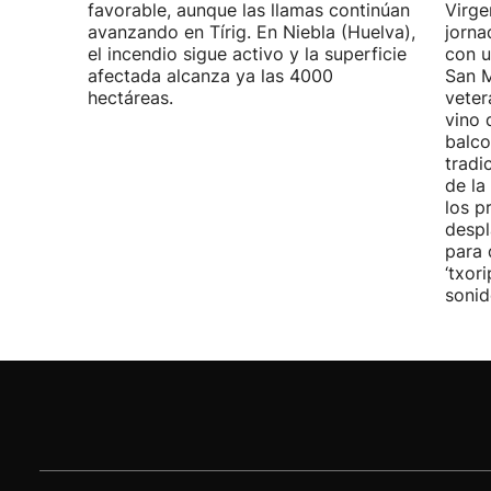
favorable, aunque las llamas continúan
Virge
avanzando en Tírig. En Niebla (Huelva),
jorna
el incendio sigue activo y la superficie
con u
afectada alcanza ya las 4000
San M
hectáreas.
veter
vino 
balco
tradi
de la
los p
despl
para 
‘txor
sonid