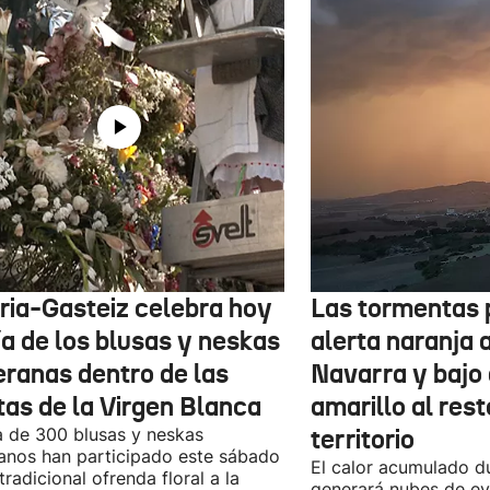
oria-Gasteiz celebra hoy
Las tormentas 
ía de los blusas y neskas
alerta naranja 
eranas dentro de las
Navarra y bajo 
tas de la Virgen Blanca
amarillo al rest
 de 300 blusas y neskas
territorio
anos han participado este sábado
El calor acumulado du
 tradicional ofrenda floral a la
generará nubes de ev