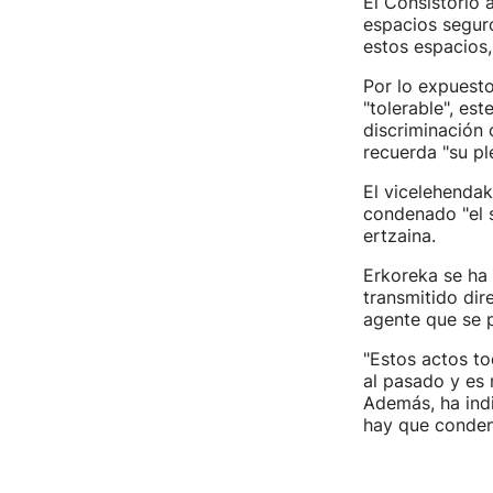
El Consistorio 
espacios seguro
estos espacios,
Por lo expuest
"tolerable", es
discriminación 
recuerda "su pl
El vicelehenda
condenado "el s
ertzaina.
Erkoreka se ha 
transmitido dir
agente que se 
"Estos actos t
al pasado y es 
Además, ha indi
hay que condena