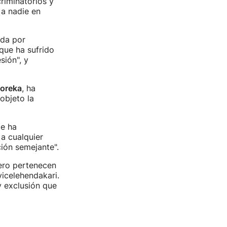
criminatorios y
 a nadie en
 da por
que ha sufrido
sión", y
koreka
, ha
objeto la
le ha
 a cualquier
ión semejante".
ero pertenecen
vicelehendakari.
y exclusión que