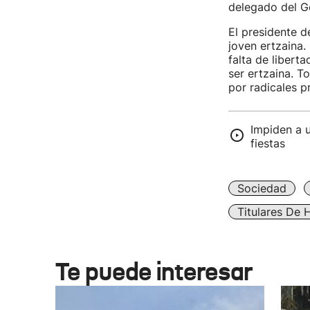
delegado del G
El presidente d
joven ertzaina.
falta de libert
ser ertzaina. T
por radicales pr
Impiden a u
fiestas
Sociedad
Titulares De 
Te puede interesar