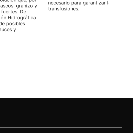
necesario para garantizar las
bascos, granizo y
transfusiones.
 fuertes. De
ión Hidrográfica
de posibles
auces y