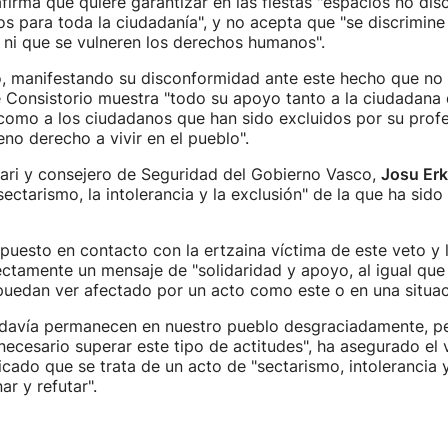
afirma que quiere garantizar en las fiestas "espacios no dis
s para toda la ciudadanía", y no acepta que "se discrimine
 ni que se vulneren los derechos humanos".
o, manifestando su disconformidad ante este hecho que no
te Consistorio muestra "todo su apoyo tanto a la ciudadana 
como a los ciudadanos que han sido excluidos por su profe
eno derecho a vivir en el pueblo".
kari y consejero de Seguridad del Gobierno Vasco,
Josu Er
ectarismo, la intolerancia y la exclusión" de la que ha sido 
puesto en contacto con la ertzaina víctima de este veto y 
ectamente un mensaje de "solidaridad y apoyo, al igual que
puedan ver afectado por un acto como este o en una situac
odavía permanecen en nuestro pueblo desgraciadamente, p
necesario superar este tipo de actitudes", ha asegurado el 
cado que se trata de un acto de "sectarismo, intolerancia 
r y refutar".