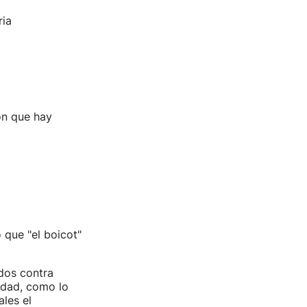
ria
ión que hay
 que "el boicot"
dos contra
ridad, como lo
ales el