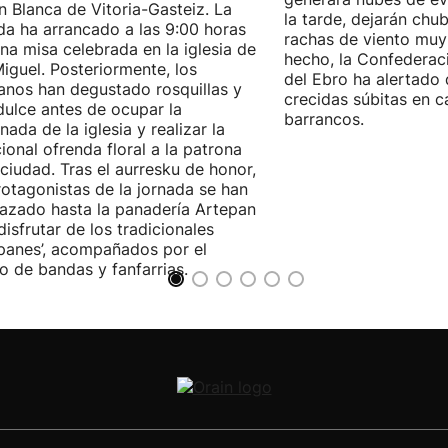
n Blanca de Vitoria-Gasteiz. La
la tarde, dejarán chu
da ha arrancado a las 9:00 horas
rachas de viento muy
na misa celebrada en la iglesia de
hecho, la Confederac
iguel. Posteriormente, los
del Ebro ha alertado 
anos han degustado rosquillas y
crecidas súbitas en c
dulce antes de ocupar la
barrancos.
nada de la iglesia y realizar la
cional ofrenda floral a la patrona
 ciudad. Tras el aurresku de honor,
rotagonistas de la jornada se han
azado hasta la panadería Artepan
disfrutar de los tradicionales
ipanes’, acompañados por el
o de bandas y fanfarrias.