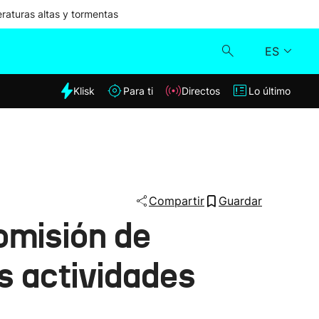
aturas altas y tormentas
ES
dia
Klisk
Para ti
Directos
Lo último
Klisk
Directos
Para ti
Compartir
Guardar
omisión de
Lo último
as actividades