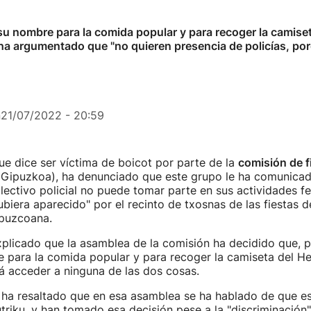
su nombre para la comida popular y para recoger la camise
ha argumentado que "no quieren presencia de policías, por
n
21/07/2022 - 20:59
ue dice ser víctima de boicot por parte de la
comisión de f
(Gipuzkoa), ha denunciado que este grupo le ha comunica
ectivo policial no puede tomar parte en sus actividades fe
biera aparecido" por el recinto de txosnas de las fiestas 
ipuzcoana.
plicado que la asamblea de la comisión ha decidido que, 
 para la comida popular y para recoger la camiseta del He
á acceder a ninguna de las dos cosas.
 ha resaltado que en esa asamblea se ha hablado de que es
triku, y han tomado esa decisión pese a la "discriminación