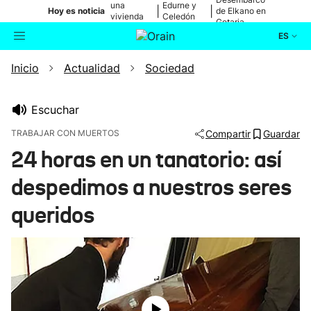
una
Edurne y
|
|
Hoy es noticia
de Elkano en
vivienda
Celedón
Getaria
de Bilbao
Txiki
ES
Inicio
Actualidad
Sociedad
Actualidad
Buscador
Política
Escuchar
TRABAJAR CON MUERTOS
Compartir
Guardar
Cultura
24 horas en un tanatorio: así
despedimos a nuestros seres
Ikusmiran
queridos
Eguraldia