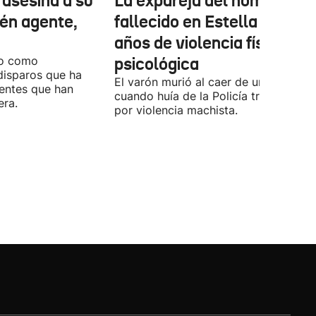
 asesina a su
La expareja del hombre
ién agente,
fallecido en Estella relata
años de violencia física y
do como
psicológica
disparos que ha
El varón murió al caer de un balcón
gentes que han
cuando huía de la Policía tras un avis
era.
por violencia machista.