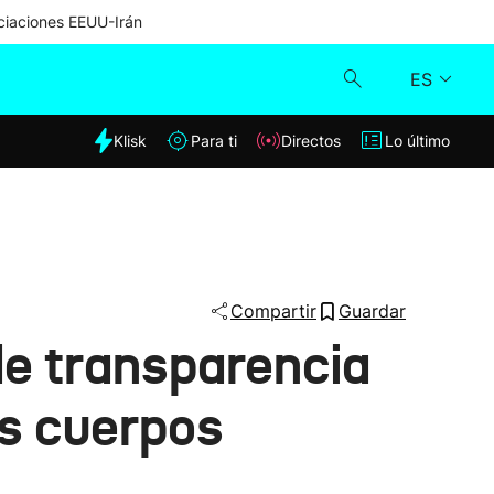
iaciones EEUU-Irán
ES
dia
Klisk
Para ti
Directos
Lo último
Klisk
Directos
Para ti
Compartir
Guardar
e transparencia
Lo último
es cuerpos