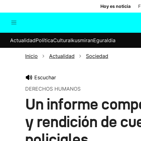
Hoy es noticia
F
Actualidad
Política
Cul
Actualidad
Política
Cultura
Ikusmiran
Eguraldia
Sociedad
Elecciones
Economía
Inicio
Actualidad
Sociedad
Internacional
Escuchar
DERECHOS HUMANOS
Un informe comp
y rendición de cu
policiales