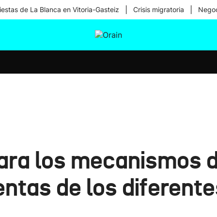
|
|
iestas de La Blanca en Vitoria-Gasteiz
Crisis migratoria
Negoc
tura
Ikusmiran
Egural
Salud
Tecnología
ara los mecanismos d
entas de los diferent