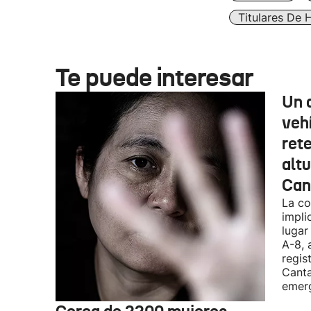
Titulares De 
Te puede interesar
Un 
veh
rete
alt
Can
La co
impli
lugar
A-8, 
regis
Canta
emerg