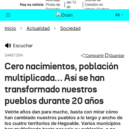
del 12
|
|
Hoy es noticia
Pirata de
Celedón en
de
Donostia
Vitoria-Gasteiz
agosto
ES
Inicio
Actualidad
Sociedad
Actualidad
Buscador
Política
Escuchar
SARETZEN
Compartir
Guardar
Cultura
Cero nacimientos, población
multiplicada… Así se han
Ikusmiran
transformado nuestros
Eguraldia
pueblos durante 20 años
Veinte años dan para mucho, basta con mirar cómo
han cambiado nuestros pueblos a lo largo y ancho de
los cuatro territorios de Hegoalde. Varios municipios