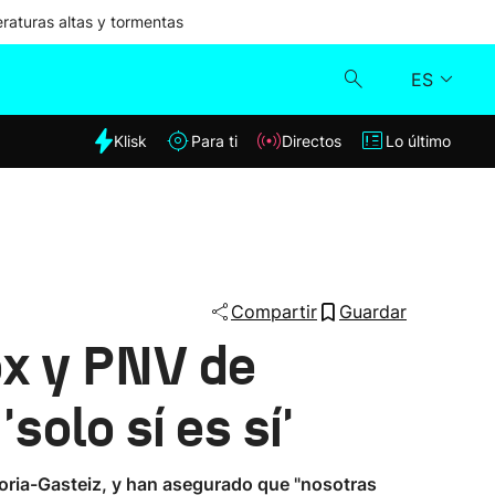
aturas altas y tormentas
ES
dia
Klisk
Para ti
Directos
Lo último
Klisk
Directos
Para ti
Compartir
Guardar
ox y PNV de
Lo último
solo sí es sí'
toria-Gasteiz, y han asegurado que "nosotras