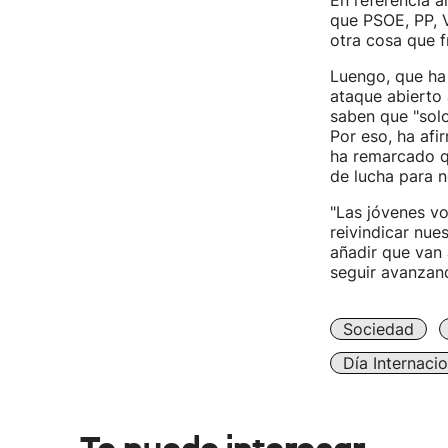
En referencia al
que PSOE, PP, V
otra cosa que f
Luengo, que ha
ataque abierto 
saben que "solo
Por eso, ha afi
ha remarcado qu
de lucha para n
"Las jóvenes v
reivindicar nue
añadir que van 
seguir avanzand
Sociedad
Día Internaci