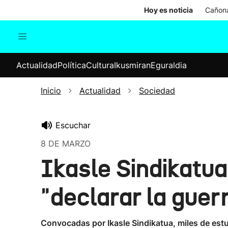
Hoy es noticia
Cañona
Actualidad
Política
Cul
Actualidad
Política
Cultura
Ikusmiran
Eguraldia
Sociedad
Elecciones
Economía
Inicio
Actualidad
Sociedad
Internacional
Escuchar
8 DE MARZO
Ikasle Sindikatu
"declarar la guerr
Convocadas por Ikasle Sindikatua, miles de est