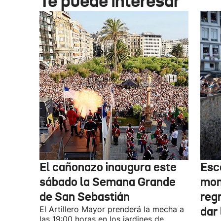
Te puede interesar
El cañonazo inaugura este
Esce
sábado la Semana Grande
mom
de San Sebastián
regr
El Artillero Mayor prenderá la mecha a
dar
las 19:00 horas en los jardines de