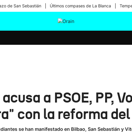
|
|
zo de San Sebastián
Últimos compases de La Blanca
Temper
tura
Ikusmiran
Egural
Salud
Tecnología
a acusa a PSOE, PP, V
a" con la reforma del '
udiantes se han manifestado en Bilbao, San Sebastián y Vi