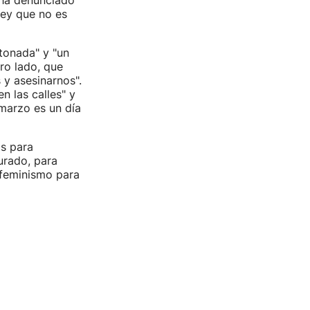
, ha denunciado
ley que no es
tonada" y "un
ro lado, que
 y asesinarnos".
 las calles" y
marzo es un día
s para
urado, para
n feminismo para