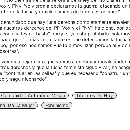
 inicio del trámite de la reforma de la ley del 'solo sí es sí'
ox y PNV "volvieron a declararnos la guerra, atacando un 
ruto de la lucha y movilizaciones de todos estos años".
 denunciado que hay "una derecha completamente envalen
a nuestros derechos del PP, Vox y el PNV", ha dicho, por ot
 con una ley no basta" porque "ya está prohibido violarnos
rmado que "lo más importante es que defendamos la lucha en
e, "por eso nos hemos vuelto a movilizar, porque el 8 de 
osotras".
olvemos a dejar claro que vamos a continuar movilizándono
stros derechos y que la lucha feminista sigue viva", ha aseg
a "continuar en las calles" y que es necesario "construir u
o y seguir luchando".
Comunidad Autonóma Vasca
Titulares De Hoy
onal De La Mujer
Feminismo