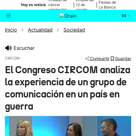
Fiestas de
|
|
Hoy es noticia
cáncer
12 de
La Blanca
colorrectal
agosto
ES
Inicio
Actualidad
Sociedad
Actualidad
Buscador
Política
Escuchar
CIRCOM
Compartir
Guardar
Cultura
El Congreso CIRCOM analiza
la experiencia de un grupo de
Ikusmiran
comunicación en un país en
Eguraldia
guerra